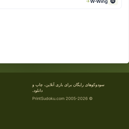
🅦
W-Wing
سودوکوهای رایگان برای بازی آنلاین، چاپ و
دانلود.
© 2005-2026 PrintSudoku.com