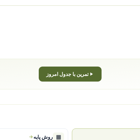
تمرین با جدول امروز
▦
روش پایه