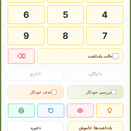
6
5
4
9
8
7
⌫
حالت یادداشت
واگرد
ازنو
بررسی خودکار
حذف خودکار
یادداشت‌ها: خاموش
ذخیره