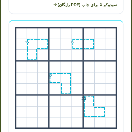
سودوکو X برای چاپ (PDF رایگان)
15
12
17
20