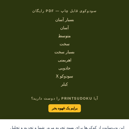
سودوکوی قابل چاپ — PDF رایگان
بسیار آسان
آسان
متوسط
سخت
بسیار سخت
اهریمنی
جادویی
سودوکو X
کیلر
آیا PRINTSUDOKU را دوست دارید؟
برایم یک قهوه بخر
این وب‌سایت از کوکی‌ها برای بهبود تجربه مرور شما و تجزیه و تحلیل