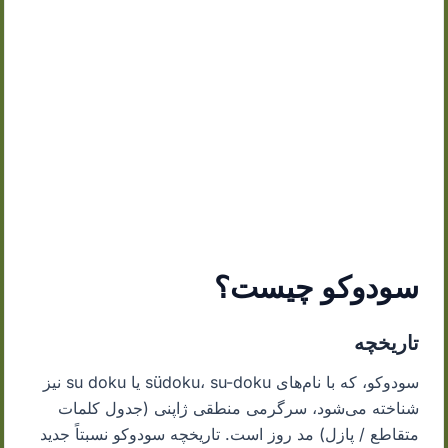
سودوکو چیست؟
تاریخچه
سودوکو، که با نام‌های südoku، su-doku یا su doku نیز
شناخته می‌شود، سرگرمی منطقی ژاپنی (جدول کلمات
متقاطع / پازل) مد روز است. تاریخچه سودوکو نسبتاً جدید