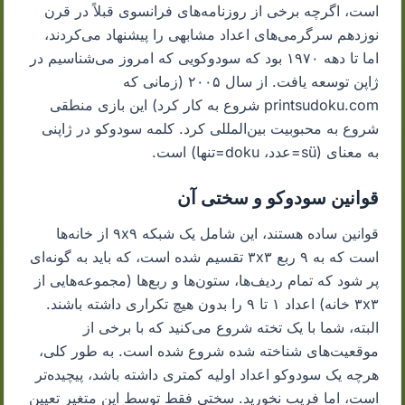
است، اگرچه برخی از روزنامه‌های فرانسوی قبلاً در قرن
نوزدهم سرگرمی‌های اعداد مشابهی را پیشنهاد می‌کردند،
اما تا دهه ۱۹۷۰ بود که سودوکویی که امروز می‌شناسیم در
ژاپن توسعه یافت. از سال ۲۰۰۵ (زمانی که
printsudoku.com شروع به کار کرد) این بازی منطقی
شروع به محبوبیت بین‌المللی کرد. کلمه سودوکو در ژاپنی
به معنای (sü=عدد، doku=تنها) است.
قوانین سودوکو و سختی آن
قوانین ساده هستند، این شامل یک شبکه ۹x۹ از خانه‌ها
است که به ۹ ربع ۳x۳ تقسیم شده است، که باید به گونه‌ای
پر شود که تمام ردیف‌ها، ستون‌ها و ربع‌ها (مجموعه‌هایی از
۳x۳ خانه) اعداد ۱ تا ۹ را بدون هیچ تکراری داشته باشند.
البته، شما با یک تخته شروع می‌کنید که با برخی از
موقعیت‌های شناخته شده شروع شده است. به طور کلی،
هرچه یک سودوکو اعداد اولیه کمتری داشته باشد، پیچیده‌تر
است، اما فریب نخورید. سختی فقط توسط این متغیر تعیین