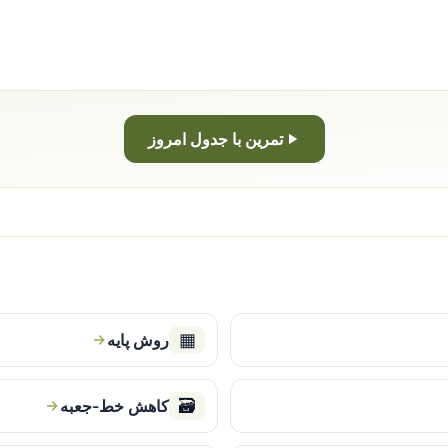
تمرین با جدول امروز
▦
روش پایه
🗃
کاهش خط-جعبه