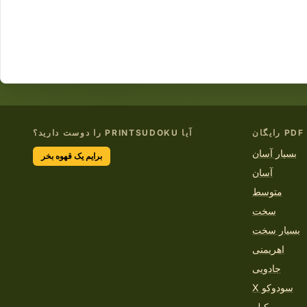
آیا PRINTSUDOKU را دوست دارید؟
بسیار آسان
برایم یک قهوه بخر
آسان
متوسط
سخت
بسیار سخت
اهریمنی
جادویی
سودوکو X
کیلر