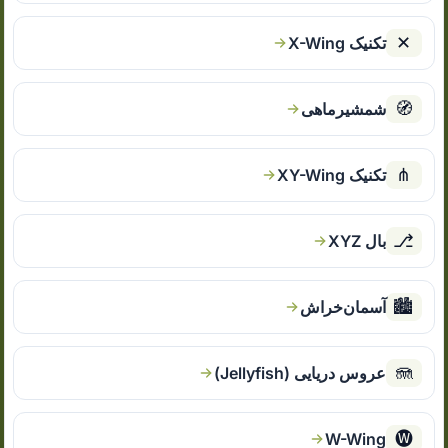
✕
تکنیک X-Wing
🧭
شمشیرماهی
⋔
تکنیک XY-Wing
⎇
بال XYZ
🏙
آسمان‌خراش
🪼
عروس دریایی (Jellyfish)
🅦
W-Wing