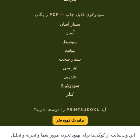
سودوکوی قابل چاپ — PDF رایگان
بسیار آسان
آسان
متوسط
سخت
بسیار سخت
اهریمنی
جادویی
سودوکو X
کیلر
آیا PRINTSUDOKU را دوست دارید؟
برایم یک قهوه بخر
این وب‌سایت از کوکی‌ها برای بهبود تجربه مرور شما و تجزیه و تحلیل