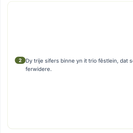
2
Dy trije sifers binne yn it trio fêstlein, da
ferwidere.