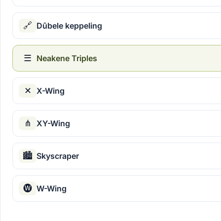
🔗
Dûbele keppeling
☰
Neakene Triples
✕
X-Wing
⋔
XY-Wing
🏙
Skyscraper
🅦
W-Wing