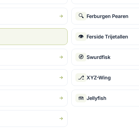
🔍
Ferburgen Pearen
👁
Ferside Trijetallen
🧭
Swurdfisk
⎇
XYZ-Wing
🪼
Jellyfish