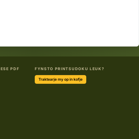
ESE PDF
FYNSTO PRINTSUDOKU LEUK?
Traktearje my op in kofje