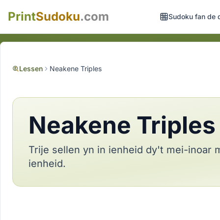
Print
Sudoku
.com
Sudoku fan de 
Lessen
Neakene Triples
Neakene Triples
Trije sellen yn in ienheid dy't mei-inoar 
ienheid.