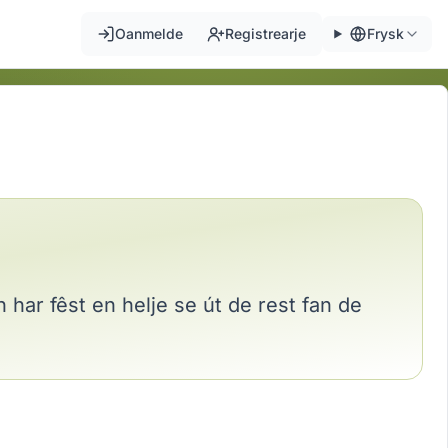
Oanmelde
Registrearje
Frysk
n har fêst en helje se út de rest fan de