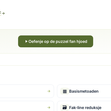
F
Oefenje op de puzzel fan hjoed
▦
Basismetoaden
🗃
Fak-line reduksje