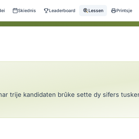
dei
Skiednis
Leaderboard
Lessen
Printsje
mar trije kandidaten brûke sette dy sifers tuske