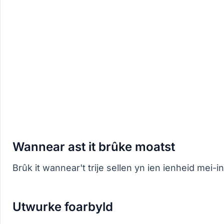
Wannear ast it brûke moatst
Brûk it wannear't trije sellen yn ien ienheid mei-i
Utwurke foarbyld