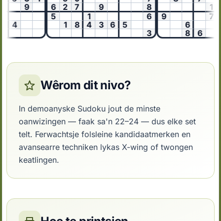
9
6
2
7
9
8
1
5
1
6
9
7
4
1
8
4
3
6
5
6
3
8
6
Wêrom dit nivo?
In demoanyske Sudoku jout de minste
oanwizingen — faak sa'n 22–24 — dus elke set
telt. Ferwachtsje folsleine kandidaatmerken en
avansearre techniken lykas X-wing of twongen
keatlingen.