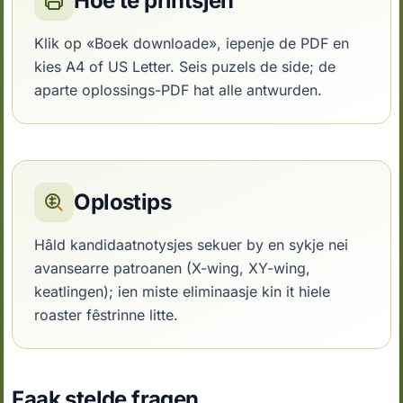
Hoe te printsjen
Klik op «Boek downloade», iepenje de PDF en
kies A4 of US Letter. Seis puzels de side; de
aparte oplossings-PDF hat alle antwurden.
Oplostips
Hâld kandidaatnotysjes sekuer by en sykje nei
avansearre patroanen (X-wing, XY-wing,
keatlingen); ien miste eliminaasje kin it hiele
roaster fêstrinne litte.
Faak stelde fragen