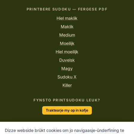
PRINTBERE SUDOKU — FERGESE PDF
Hiel maklik
Maklik
Medium
Moeilijk
Hiel moeilijk
Duvelsk
Magy
Sudoku X
Killer
FYNSTO PRINTSUDOKU LEUK?
Traktearje my op in kofje
Dizze webside brûkt cookies om jo navigaasje-ûnderfining te
“Yn elk nûmer sit in ferhaal fan logika dy't wachtet om ferteld