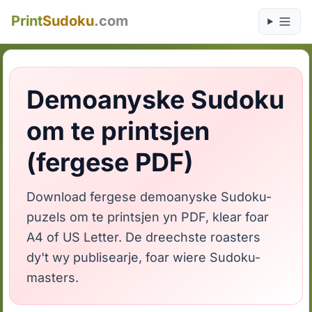
Print
Sudoku
.com
Demoanyske Sudoku
om te printsjen
(fergese PDF)
Download fergese demoanyske Sudoku-
puzels om te printsjen yn PDF, klear foar
A4 of US Letter. De dreechste roasters
dy't wy publisearje, foar wiere Sudoku-
masters.