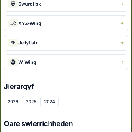
🧭
Swurdfisk
⎇
XYZ-Wing
🪼
Jellyfish
🅦
W-Wing
Jierargyf
2026
2025
2024
Oare swierrichheden