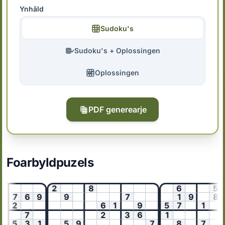
Ynhâld
Sudoku's
Sudoku's + Oplossingen
Oplossingen
PDF generearje
Foarbyldpuzels
2
8
6
5
7
6
9
9
7
1
9
8
2
6
1
9
5
7
1
6
7
2
3
6
1
3
5
3
1
5
9
7
8
7
2