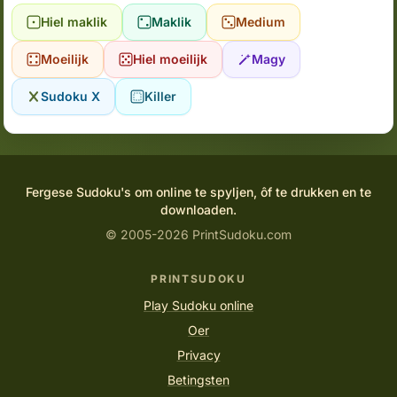
Hiel maklik
Maklik
Medium
Moeilijk
Hiel moeilijk
Magy
Sudoku X
Killer
Fergese Sudoku's om online te spyljen, ôf te drukken en te
downloaden.
© 2005-2026 PrintSudoku.com
PRINTSUDOKU
Play Sudoku online
Oer
Privacy
Betingsten