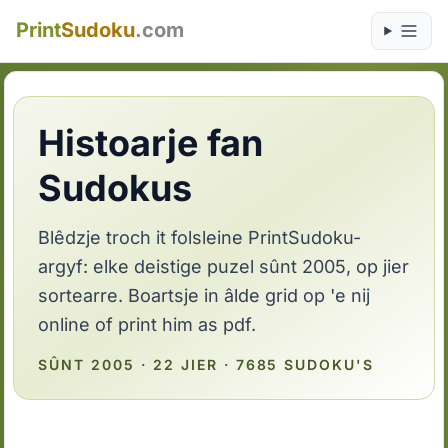
Print
Sudoku
.com
Histoarje fan
Sudokus
Blêdzje troch it folsleine PrintSudoku-
argyf: elke deistige puzel sûnt 2005, op jier
sortearre. Boartsje in âlde grid op 'e nij
online of print him as pdf.
SÛNT 2005 · 22 JIER · 7685 SUDOKU'S