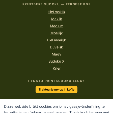
PRINTBERE SUDOKU — FERGESE PDF
Hiel maklik
Maklik
Medium
Moeilijk
Hiel moeilijk
Duvelsk
Magy
Sudoku X
Killer
FYNSTO PRINTSUDOKU LEUK?
Traktearje my op in kofje
Dizze webside brûkt cookies om jo navigaasje-ûnderfining te
“De inkele manier om geweldich wurk te dwaan is om te
ferbetterjen en ferkear te analysearjen. Troch troch te gean mei