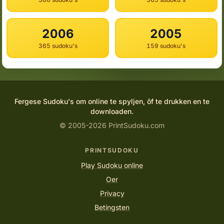
2006
2005
365 sudoku's
159 sudoku's
Fergese Sudoku's om online te spyljen, ôf te drukken en te
downloaden.
© 2005-2026 PrintSudoku.com
PRINTSUDOKU
Play Sudoku online
Oer
Privacy
Betingsten