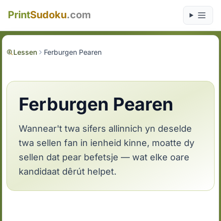
Print
Sudoku
.com
Lessen
Ferburgen Pearen
Ferburgen Pearen
Wannear't twa sifers allinnich yn deselde
twa sellen fan in ienheid kinne, moatte dy
sellen dat pear befetsje — wat elke oare
kandidaat dêrút helpet.