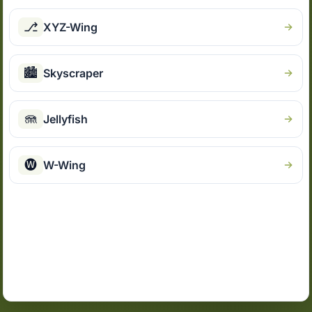
⎇
XYZ-Wing
🏙
Skyscraper
🪼
Jellyfish
🅦
W-Wing