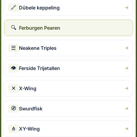
🔗
Dûbele keppeling
🔍
Ferburgen Pearen
☰
Neakene Triples
👁
Ferside Trijetallen
✕
X-Wing
🧭
Swurdfisk
⋔
XY-Wing