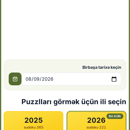
Birbaşa tarixə keçin
Puzzlları görmək üçün ili seçin
BU GÜN
2025
2026
365 sudoku
221 sudoku