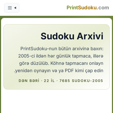
Print
Sudoku
.com
Sudoku Arxivi
PrintSudoku-nun bütün arxivinə baxın:
2005-ci ildən hər günlük tapmaca, illərə
görə düzülüb. Köhnə tapmacanı onlayn
yenidən oynayın və ya PDF kimi çap edin.
2005-DƏN BƏRI · 22 IL · 7685 SUDOKU