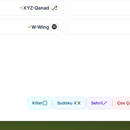
⎇
XYZ-Qanad
🅦
W-Wing
Killer
Sudoku X
Sehrli
Çox Ç