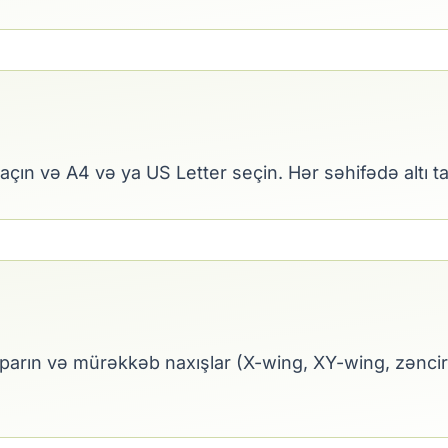
parın və mürəkkəb naxışlar (X-wing, XY-wing, zəncirlə