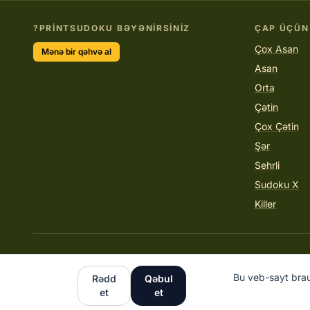
PRINTSUDOKU BƏYƏNIRSINIZ?
ÇAP ÜÇÜN
Çox Asan
Mənə bir qəhvə al
Asan
Orta
Çətin
Çox Çətin
Şər
Sehrli
Sudoku X
Killer
Bu veb-sayt brau
Rədd
Qəbul
et
et