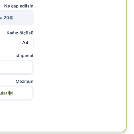
Nə çap edilsin
20 tapmaca
Kağız ölçüsü
İstiqamət
Məzmun
ular