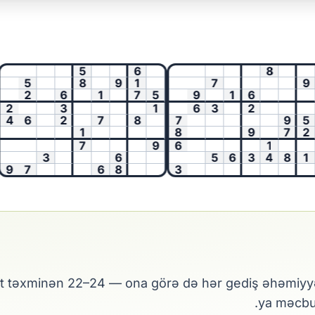
5
6
8
2
5
8
9
1
7
9
2
6
1
7
5
9
1
6
3
1
6
3
2
6
2
7
8
7
9
5
1
8
9
7
2
6
7
9
6
1
5
3
6
5
6
3
4
8
1
7
6
8
3
t təxminən 22–24 — ona görə də hər gediş əhəmiyyət
ya məcbur