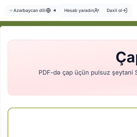
Azərbaycan dili
Hesab yaradın
Daxil ol
Ça
PDF-də çap üçün pulsuz şeytani Su