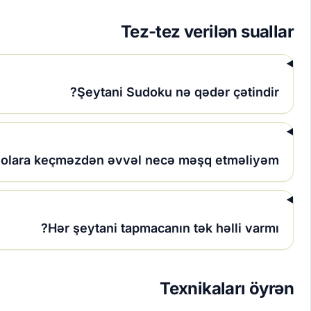
Tez-tez verilən suallar
Şeytani Sudoku nə qədər çətindir?
blolara keçməzdən əvvəl necə məşq etməliyəm?
Hər şeytani tapmacanın tək həlli varmı?
Texnikaları öyrən