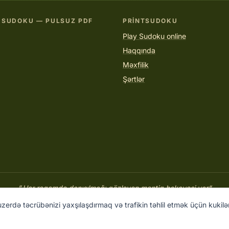
 SUDOKU — PULSUZ PDF
PRINTSUDOKU
Play Sudoku online
Haqqında
Məxfilik
Şərtlər
“Hər rəqəmdə danışılmağı gözləyən məntiq hekayəsi var.”
PRINTSUDOKU.COM
zerdə təcrübənizi yaxşılaşdırmaq və trafikin təhlil etmək üçün kukil