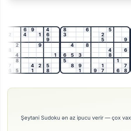
6
9
4
8
6
5
2
4
1
6
3
2
9
5
9
2
9
4
8
2
8
4
6
4
4
1
6
5
3
8
8
5
1
7
4
2
5
8
9
1
7
6
5
1
8
1
9
7
6
8
9
Şeytani Sudoku ən az ipucu verir — çox vax