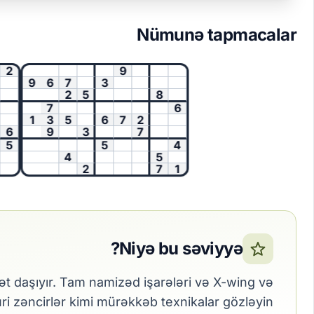
Nümunə tapmacalar
9
9
6
7
3
2
5
8
7
6
1
3
5
6
7
2
9
3
7
5
4
4
5
2
7
1
Niyə bu səviyyə?
 daşıyır. Tam namizəd işarələri və X-wing və
i zəncirlər kimi mürəkkəb texnikalar gözləyin.