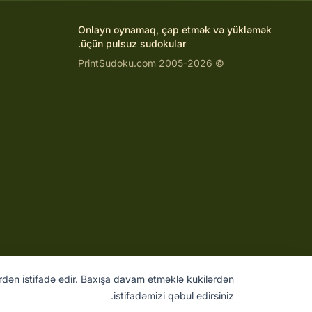
Onlayn oynamaq, çap etmək və yükləmək
üçün pulsuz sudokular.
© 2005-2026 PrintSudoku.com
ərdən istifadə edir. Baxışa davam etməklə kukilərdən
istifadəmizi qəbul edirsiniz.