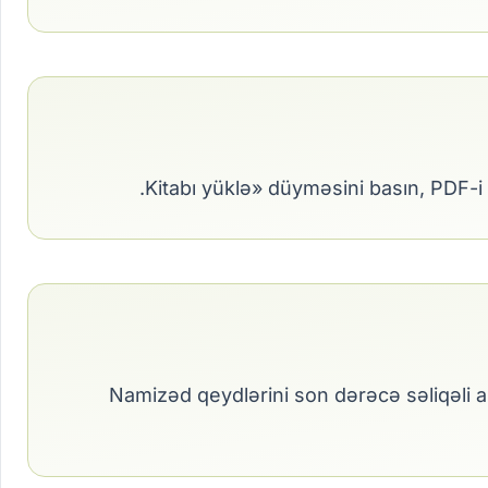
Namizəd qeydlərini son dərəcə səliqəli a