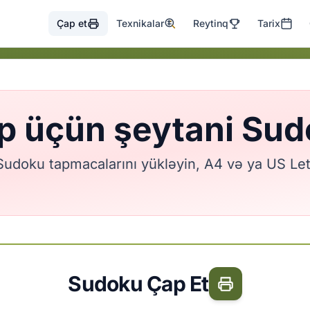
Çap et
Texnikalar
Reytinq
Tarix
p üçün şeytani Sud
doku tapmacalarını yükləyin, A4 və ya US Lett
Sudoku Çap Et