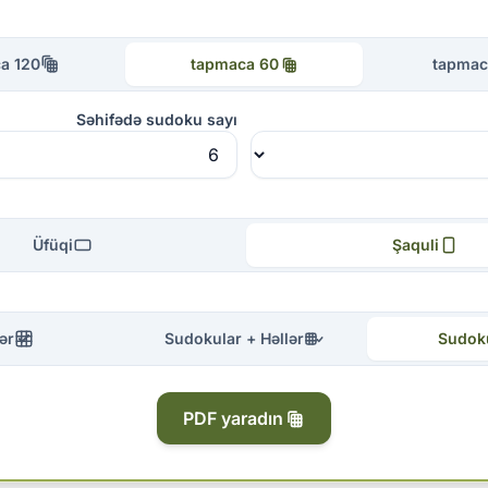
120 tapmaca
60 tapmaca
Səhifədə sudoku sayı
Üfüqi
Şaquli
ər
Sudokular + Həllər
Sudok
PDF yaradın