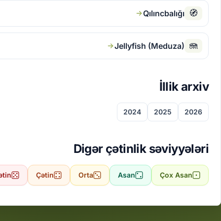
🧭
Qılıncbalığı
🪼
Jellyfish (Meduza)
İllik arxiv
2024
2025
2026
Digər çətinlik səviyyələri
ətin
Çətin
Orta
Asan
Çox Asan