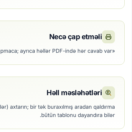
Necə çap etməli
«Kitabı yüklə» düyməsini basın, PDF-i açın və A4 və ya US Letter seçin. Hər səhifədə altı tapmaca; ayrıca həllər PDF-ində hər cavab var.
Həll məsləhətləri
r) axtarın; bir tək buraxılmış aradan qaldırma
bütün tablonu dayandıra bilər.