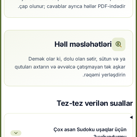
çap olunur; cavablar ayrıca həllər PDF-indədir.
Həll məsləhətləri
Demək olar ki, dolu olan sətir, sütun və ya
qutuları axtarın və əvvəlcə çatışmayan tək aşkar
rəqəmi yerləşdirin.
Tez-tez verilən suallar
Çox asan Sudoku uşaqlar üçün
uyğundurmu?