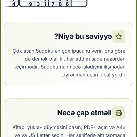
4
9
3
1
7
8
6
Niyə bu səviyyə?
Çox asan Sudoku ən çox ipucunu verir, ona görə
də demək olar ki, hər addım sadə nəzərdən
keçirmədir. Sudoku-nun necə işlədiyini ilişmədən
öyrənmək üçün ideal yerdir.
Necə çap etməli
«Kitabı yüklə» düyməsini basın, PDF-i açın və A4
və ya US Letter seçin. Hər səhifədə altı tapmaca