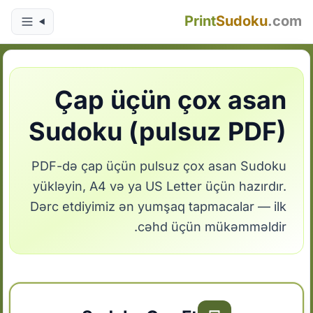
Print
Sudoku
.com
Çap üçün çox asan
Sudoku (pulsuz PDF)
PDF-də çap üçün pulsuz çox asan Sudoku
yükləyin, A4 və ya US Letter üçün hazırdır.
Dərc etdiyimiz ən yumşaq tapmacalar — ilk
cəhd üçün mükəmməldir.