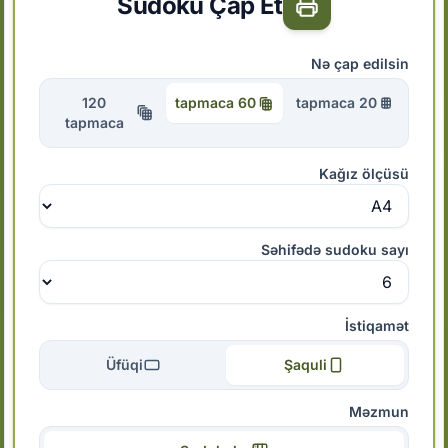
Sudoku Çap Et
Nə çap edilsin
120
60 tapmaca
20 tapmaca
tapmaca
Kağız ölçüsü
Səhifədə sudoku sayı
İstiqamət
Üfüqi
Şaquli
Məzmun