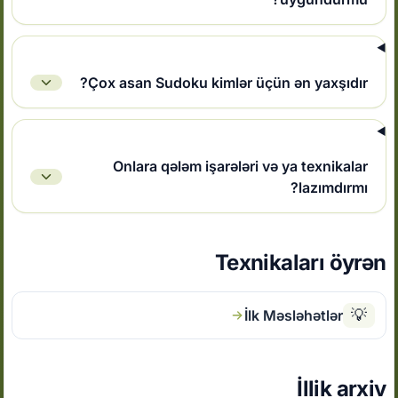
Çox asan Sudoku kimlər üçün ən yaxşıdır?
Onlara qələm işarələri və ya texnikalar
lazımdırmı?
Texnikaları öyrən
💡
İlk Məsləhətlər
İllik arxiv