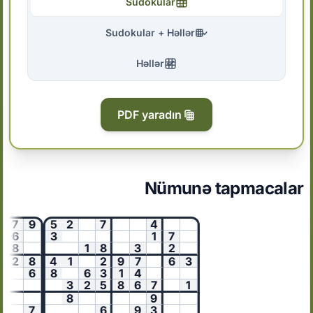
Sudokular
Sudokular + Həllər
Həllər
PDF yaradın
Nümunə tapmacalar
7
9
5
2
7
4
6
3
1
7
8
1
8
3
2
2
8
4
1
2
9
7
6
3
6
8
6
3
1
4
3
2
5
8
6
7
1
8
9
7
6
9
3