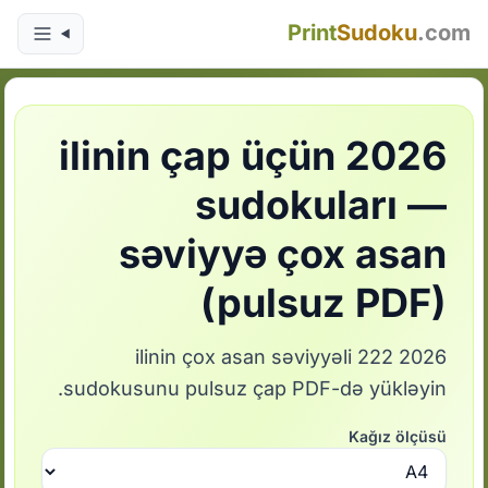
Print
Sudoku
.com
2026 ilinin çap üçün
sudokuları —
səviyyə çox asan
(pulsuz PDF)
2026 ilinin çox asan səviyyəli 222
sudokusunu pulsuz çap PDF-də yükləyin.
Kağız ölçüsü