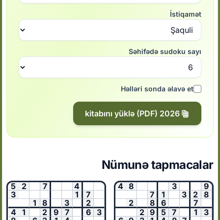
İstiqamət
Səhifədə sudoku sayı
Həlləri sonda əlavə et
2026 kitabını yüklə (PDF)
Nümunə tapmacalar
5
2
7
4
4
8
3
9
3
1
7
7
1
3
2
8
1
8
3
2
2
8
6
7
4
1
2
9
7
6
3
2
9
5
7
1
3