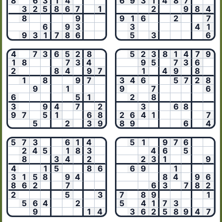
8
6
3
1
4
6
9
3
1
4
8
7
3
2
5
8
6
7
1
2
9
8
4
8
9
9
1
6
2
7
6
9
3
3
4
1
9
3
1
7
8
6
5
3
6
4
7
3
6
5
2
8
5
2
3
8
1
4
7
9
1
8
7
3
4
9
5
7
3
6
2
8
4
9
7
1
4
9
8
1
8
9
7
3
4
6
5
7
2
8
9
1
9
7
6
6
5
1
2
8
3
9
4
7
2
3
6
8
9
7
5
1
6
8
2
6
4
1
7
5
2
3
9
8
9
6
4
5
7
3
6
1
4
5
1
9
7
6
2
4
5
1
8
3
4
6
5
8
3
4
2
2
3
1
9
4
1
5
8
6
6
9
1
3
1
5
8
9
4
8
4
9
6
8
6
2
7
6
3
7
8
2
2
5
3
7
8
9
1
5
6
4
2
5
4
1
7
3
9
1
4
3
6
2
5
8
9
4
7