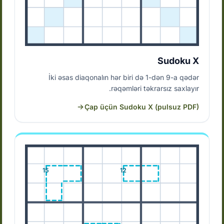
Sudoku X
İki əsas diaqonalın hər biri də 1-dən 9-a qədər
rəqəmləri təkrarsız saxlayır.
Çap üçün Sudoku X (pulsuz PDF)
15
12