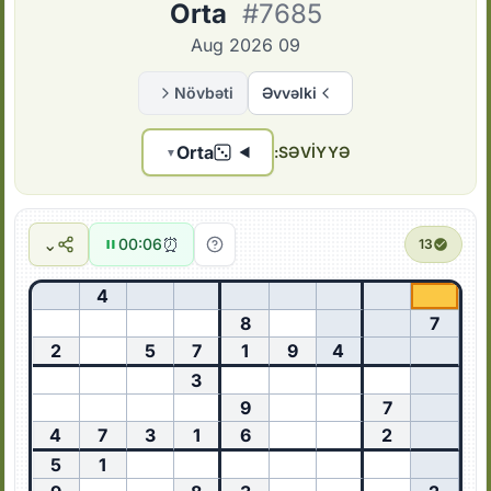
Orta
#7685
09 Aug 2026
Növbəti
Əvvəlki
Orta
SƏVIYYƏ:
▼
⌄
⏰
00:07
13
4
8
7
2
5
7
1
9
4
3
9
7
4
7
3
1
6
2
5
1