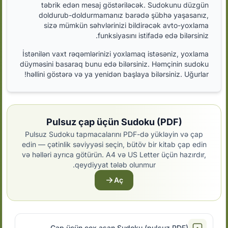
təbrik edən mesaj göstəriləcək. Sudokunu düzgün
doldurub-doldurmamanız barədə şübhə yaşasanız,
sizə mümkün səhvlərinizi bildirəcək avto-yoxlama
funksiyasını istifadə edə bilərsiniz.
İstənilən vaxt rəqəmlərinizi yoxlamaq istəsəniz, yoxlama
düyməsini basaraq bunu edə bilərsiniz. Həmçinin sudoku
həllini göstərə və ya yenidən başlaya bilərsiniz. Uğurlar!
Pulsuz çap üçün Sudoku (PDF)
Pulsuz Sudoku tapmacalarını PDF-də yükləyin və çap
edin — çətinlik səviyyəsi seçin, bütöv bir kitab çap edin
və həlləri ayrıca götürün. A4 və US Letter üçün hazırdır,
qeydiyyat tələb olunmur.
Aç
Çap üçün çox asan Sudoku (pulsuz PDF)