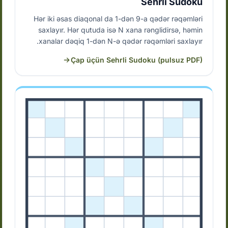
Sehrli Sudoku
Hər iki əsas diaqonal da 1-dən 9-a qədər rəqəmləri
saxlayır. Hər qutuda isə N xana rənglidirsə, həmin
xanalar dəqiq 1-dən N-ə qədər rəqəmləri saxlayır.
Çap üçün Sehrli Sudoku (pulsuz PDF)