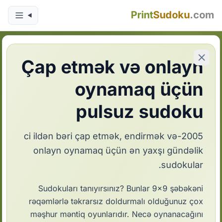
Print
Sudoku
.com
Çap etmək və onlayn
oynamaq üçün
pulsuz sudoku
2005-ci ildən bəri çap etmək, endirmək və
onlayn oynamaq üçün ən yaxşı gündəlik
sudokular.
Sudokuları tanıyırsınız? Bunlar 9x9 şəbəkəni
rəqəmlərlə təkrarsız doldurmalı olduğunuz çox
məşhur məntiq oyunlarıdır. Necə oynanacağını