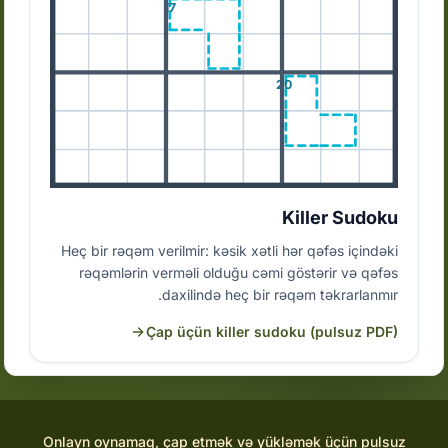
17
20
Killer Sudoku
Heç bir rəqəm verilmir: kəsik xətli hər qəfəs içindəki
rəqəmlərin verməli olduğu cəmi göstərir və qəfəs
daxilində heç bir rəqəm təkrarlanmır.
Çap üçün killer sudoku (pulsuz PDF)
Onlayn oynamaq, çap etmək və yükləmək üçün pulsuz