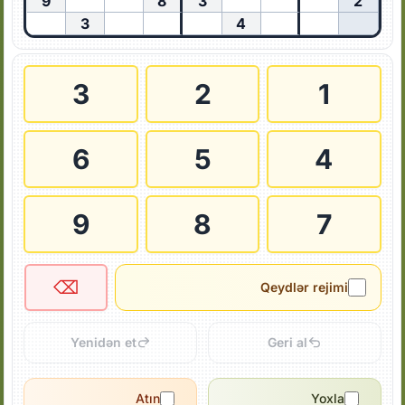
9
8
3
2
3
4
3
2
1
6
5
4
9
8
7
⌫
Qeydlər rejimi
Yenidən et
Geri al
Atın
Yoxla