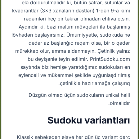
elə doldurulmalıdır ki, bütün sətrər, sütunlar və
kvadrantlar (3x3 xanaların dəstləri) 1-dən 9-a kimi
rəqəmləri heç bir təkrar olmadan ehtiva etsin.
Aydındır ki, bəzi məlum mövqeləri ilə başlanmış
lövhədən başlayırsınız. Ümumiyyətlə, sudokuda nə
qədər az başlanğıc rəqəm olsa, bir o qədər
mürəkkəb olur, amma aldanmayın. Çətinlik yalnız
bu dəyişənlə təyin edilmir. PrintSudoku.com
saytında biz həmişə yaratdığımız sudokuları ən
əyləncəli və mükəmməl şəkildə uyğunlaşdırılmış
çətinliklə hazırlamağa çalışırıq.
Düzgün olmaq üçün sudokuların unikal həlli
olmalıdır.
Sudoku variantları
Klassik şəbəkədən əlavə hər gün üç variant dərc