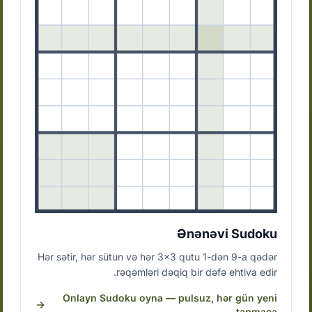
Ənənəvi Sudoku
Hər sətir, hər sütun və hər 3x3 qutu 1-dən 9-a qədər
rəqəmləri dəqiq bir dəfə ehtiva edir.
Onlayn Sudoku oyna — pulsuz, hər gün yeni
tapmaca