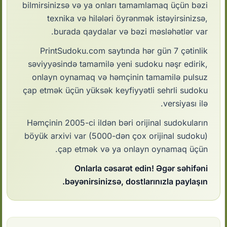
bilmirsinizsə və ya onları tamamlamaq üçün bəzi
texnika və hilələri öyrənmək istəyirsinizsə,
burada qaydalar və bəzi məsləhətlər var.
PrintSudoku.com saytında hər gün 7 çətinlik
səviyyəsində tamamilə yeni sudoku nəşr edirik,
onlayn oynamaq və həmçinin tamamilə pulsuz
çap etmək üçün yüksək keyfiyyətli sehrli sudoku
versiyası ilə.
Həmçinin 2005-ci ildən bəri orijinal sudokuların
böyük arxivi var (5000-dən çox orijinal sudoku)
çap etmək və ya onlayn oynamaq üçün.
Onlarla cəsarət edin! Əgər səhifəni
bəyənirsinizsə, dostlarınızla paylaşın.