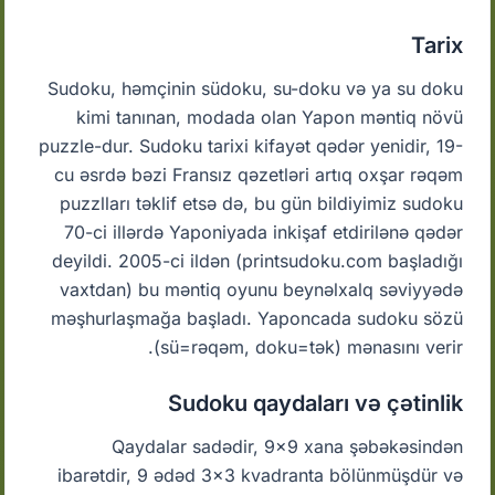
Tarix
Sudoku, həmçinin südoku, su-doku və ya su doku
kimi tanınan, modada olan Yapon məntiq növü
puzzle-dur. Sudoku tarixi kifayət qədər yenidir, 19-
cu əsrdə bəzi Fransız qəzetləri artıq oxşar rəqəm
puzzlları təklif etsə də, bu gün bildiyimiz sudoku
70-ci illərdə Yaponiyada inkişaf etdirilənə qədər
deyildi. 2005-ci ildən (printsudoku.com başladığı
vaxtdan) bu məntiq oyunu beynəlxalq səviyyədə
məşhurlaşmağa başladı. Yaponcada sudoku sözü
(sü=rəqəm, doku=tək) mənasını verir.
Sudoku qaydaları və çətinlik
Qaydalar sadədir, 9x9 xana şəbəkəsindən
ibarətdir, 9 ədəd 3x3 kvadranta bölünmüşdür və