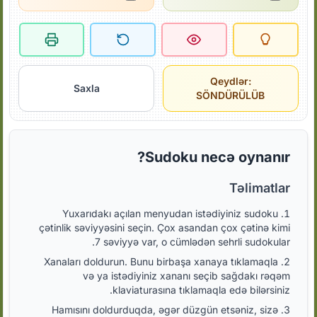
Qeydlər:
Saxla
SÖNDÜRÜLÜB
Sudoku necə oynanır?
Təlimatlar
Yuxarıdakı açılan menyudan istədiyiniz sudoku
çətinlik səviyyəsini seçin. Çox asandan çox çətinə kimi
7 səviyyə var, o cümlədən sehrli sudokular.
Xanaları doldurun. Bunu birbaşa xanaya tıklamaqla
və ya istədiyiniz xananı seçib sağdakı rəqəm
klaviaturasına tıklamaqla edə bilərsiniz.
Hamısını doldurduqda, əgər düzgün etsəniz, sizə