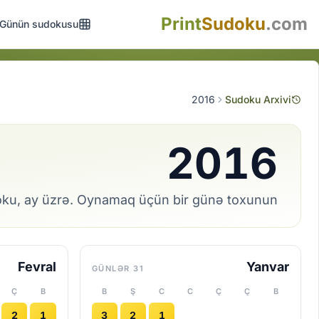
Print
Sudoku
.com
Günün sudokusu
2016
Sudoku Arxivi
2016
oku, ay üzrə. Oynamaq üçün bir günə toxunun.
Fevral
Yanvar
31 GÜNLƏR
Ç
B
B
Ş
C
C
Ç
Ç
B
2
1
3
2
1