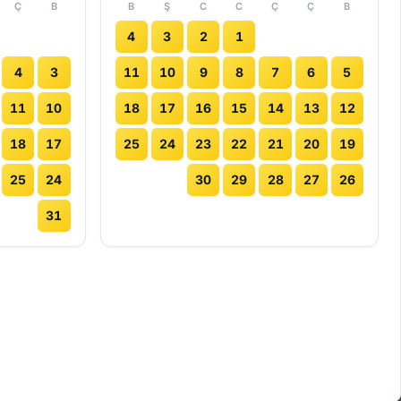
Ç
B
B
Ş
C
C
Ç
Ç
B
4
3
2
1
4
3
11
10
9
8
7
6
5
11
10
18
17
16
15
14
13
12
18
17
25
24
23
22
21
20
19
25
24
30
29
28
27
26
31