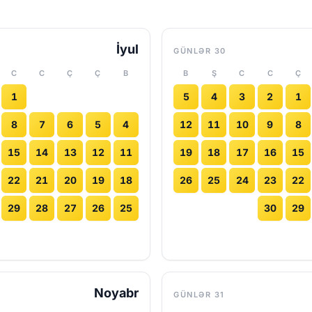
İyul
30 GÜNLƏR
C
C
Ç
Ç
B
B
Ş
C
C
Ç
1
5
4
3
2
1
8
7
6
5
4
12
11
10
9
8
15
14
13
12
11
19
18
17
16
15
22
21
20
19
18
26
25
24
23
22
29
28
27
26
25
30
29
Noyabr
31 GÜNLƏR