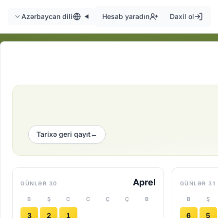
Azərbaycan dili
Hesab yaradın
Daxil ol
Tarixə geri qayıt
←
Aprel
30 GÜNLƏR
31 GÜNLƏR
B
Ş
C
C
Ç
Ç
B
B
Ş
3
2
1
6
5