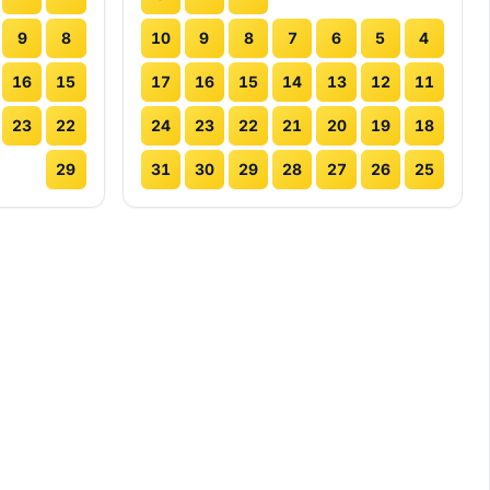
9
8
10
9
8
7
6
5
4
16
15
17
16
15
14
13
12
11
23
22
24
23
22
21
20
19
18
29
31
30
29
28
27
26
25