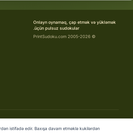
Onlayn oynamaq, çap etmək və yükləmək
üçün pulsuz sudokular.
© 2005-2026 PrintSudoku.com
ərdən istifadə edir. Baxışa davam etməklə kukilərdən