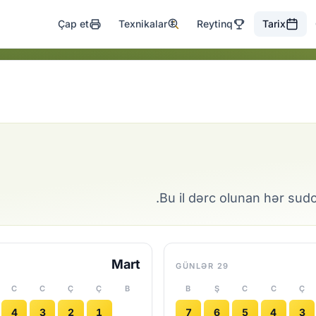
Çap et
Texnikalar
Reytinq
Tarix
Bu il dərc olunan hər sud
Mart
29 GÜNLƏR
C
C
Ç
Ç
B
B
Ş
C
C
Ç
4
3
2
1
7
6
5
4
3