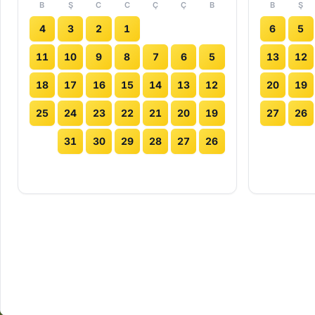
B
Ş
C
C
Ç
Ç
B
B
Ş
4
3
2
1
6
5
11
10
9
8
7
6
5
13
12
18
17
16
15
14
13
12
20
19
25
24
23
22
21
20
19
27
26
31
30
29
28
27
26