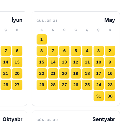
İyun
May
31 GÜNLƏR
Ç
B
B
Ş
C
C
Ç
Ç
B
1
7
6
8
7
6
5
4
3
2
14
13
15
14
13
12
11
10
9
21
20
22
21
20
19
18
17
16
28
27
29
28
27
26
25
24
23
31
30
Oktyabr
Sentyabr
30 GÜNLƏR