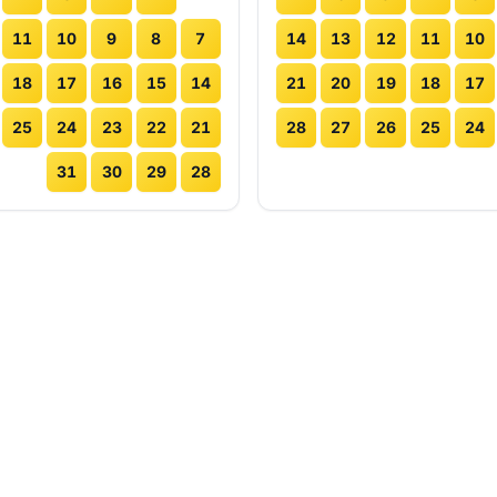
11
10
9
8
7
14
13
12
11
10
18
17
16
15
14
21
20
19
18
17
25
24
23
22
21
28
27
26
25
24
31
30
29
28