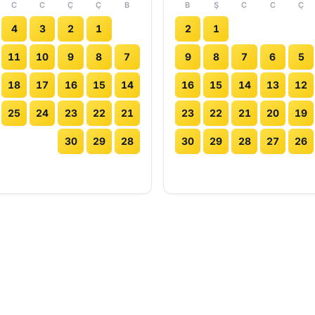
C
C
Ç
Ç
B
B
Ş
C
C
Ç
4
3
2
1
2
1
11
10
9
8
7
9
8
7
6
5
18
17
16
15
14
16
15
14
13
12
25
24
23
22
21
23
22
21
20
19
30
29
28
30
29
28
27
26