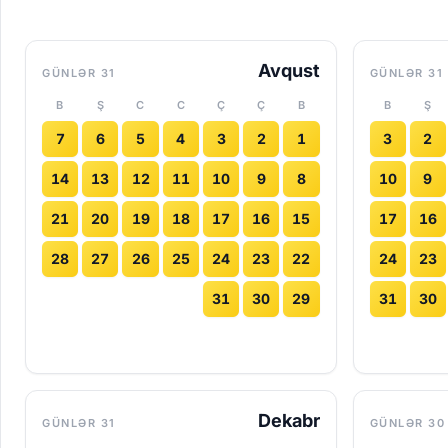
Avqust
31 GÜNLƏR
31 GÜNLƏR
B
Ş
C
C
Ç
Ç
B
B
Ş
7
6
5
4
3
2
1
3
2
14
13
12
11
10
9
8
10
9
21
20
19
18
17
16
15
17
16
28
27
26
25
24
23
22
24
23
31
30
29
31
30
Dekabr
31 GÜNLƏR
30 GÜNLƏR