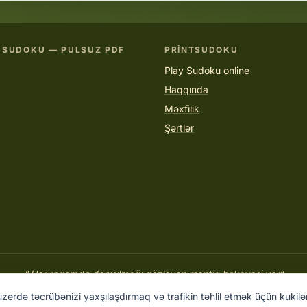
 SUDOKU — PULSUZ PDF
PRINTSUDOKU
Play Sudoku online
Haqqında
Məxfilik
Şərtlər
“Hər rəqəmdə danışılmağı gözləyən məntiq hekayəsi var.”
PRINTSUDOKU.COM
zerdə təcrübənizi yaxşılaşdırmaq və trafikin təhlil etmək üçün kukil