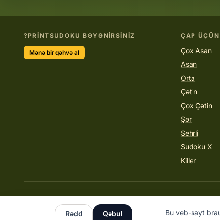
PRINTSUDOKU BƏYƏNIRSINIZ?
ÇAP ÜÇÜN
Çox Asan
Mənə bir qəhvə al
Asan
Orta
Çətin
Çox Çətin
Şər
Sehrli
Sudoku X
Killer
Bu veb-sayt brau
Rədd
Qəbul