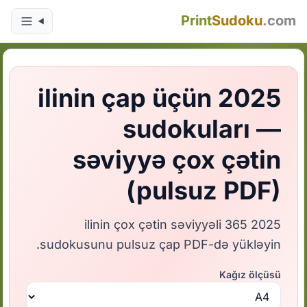
Print
Sudoku
.com
2025 ilinin çap üçün
sudokuları —
səviyyə çox çətin
(pulsuz PDF)
2025 ilinin çox çətin səviyyəli 365
sudokusunu pulsuz çap PDF-də yükləyin.
Kağız ölçüsü