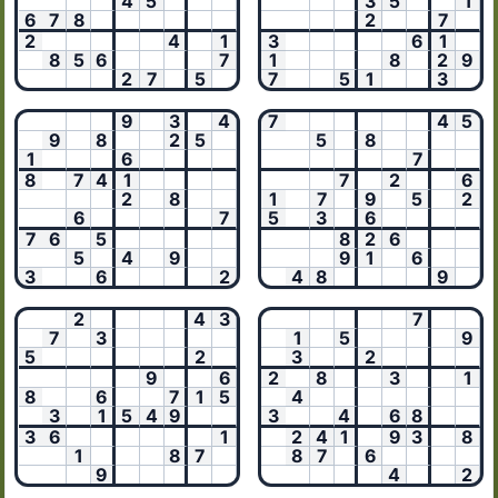
4
5
3
5
1
6
7
8
2
7
2
4
1
3
6
1
8
5
6
7
1
8
2
9
2
7
5
7
5
1
3
9
3
4
7
4
5
9
8
2
5
5
8
1
6
7
8
7
4
1
7
2
6
2
8
1
7
9
5
2
6
7
5
3
6
7
6
5
8
2
6
5
4
9
9
1
6
3
6
2
4
8
9
2
4
3
7
7
3
1
5
9
5
2
3
2
9
6
2
8
3
1
8
6
7
1
5
4
3
1
5
4
9
3
4
6
8
3
6
1
2
4
1
9
3
8
1
8
7
8
7
6
9
4
2