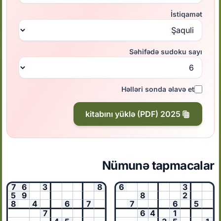
İstiqamət
Səhifədə sudoku sayı
Həlləri sonda əlavə et
2025 kitabını yüklə (PDF)
Nümunə tapmacalar
7
6
3
8
6
3
5
9
8
2
8
4
6
7
7
6
5
7
6
4
1