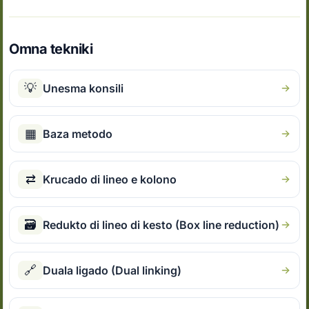
Omna tekniki
💡
Unesma konsili
▦
Baza metodo
⇄
Krucado di lineo e kolono
🗃
Redukto di lineo di kesto (Box line reduction)
🔗
Duala ligado (Dual linking)