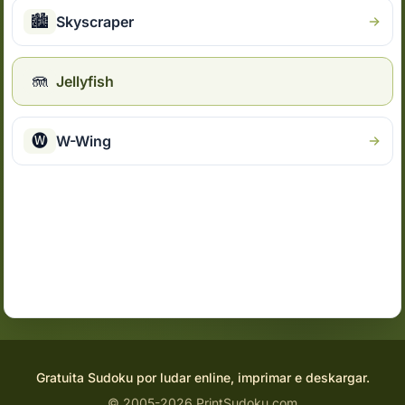
🏙
Skyscraper
🪼
Jellyfish
🅦
W-Wing
Gratuita Sudoku por ludar enline, imprimar e deskargar.
© 2005-2026 PrintSudoku.com