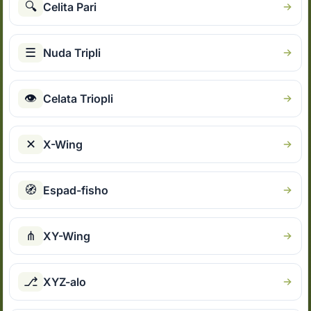
🔍
Celita Pari
☰
Nuda Tripli
👁
Celata Triopli
✕
X-Wing
🧭
Espad-fisho
⋔
XY-Wing
⎇
XYZ-alo