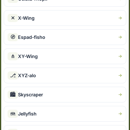
✕
X-Wing
🧭
Espad-fisho
⋔
XY-Wing
⎇
XYZ-alo
🏙
Skyscraper
🪼
Jellyfish