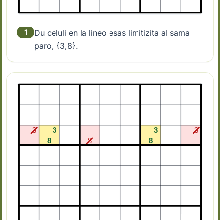
1
Du celuli en la lineo esas limitizita al sama
paro, {3,8}.