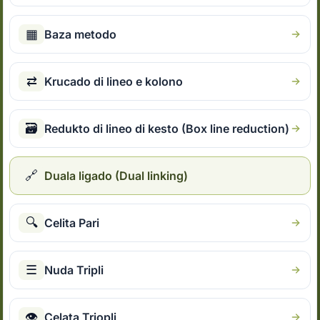
▦
Baza metodo
⇄
Krucado di lineo e kolono
🗃
Redukto di lineo di kesto (Box line reduction)
🔗
Duala ligado (Dual linking)
🔍
Celita Pari
☰
Nuda Tripli
👁
Celata Triopli