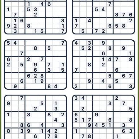
1
4
6
7
1
5
3
5
4
7
2
8
7
6
1
6
3
1
4
2
9
2
8
1
7
6
5
8
3
1
5
7
5
7
2
5
4
7
4
3
9
8
5
5
2
8
9
7
6
1
6
2
7
1
4
7
8
2
5
9
7
1
8
2
6
3
5
7
6
6
2
8
5
6
7
6
1
9
9
4
5
9
8
4
2
6
3
7
3
4
2
9
5
1
3
7
2
3
2
5
1
3
8
2
6
9
4
5
1
7
6
8
8
6
4
3
9
4
5
1
3
8
3
9
1
4
2
1
6
3
6
7
8
7
8
1