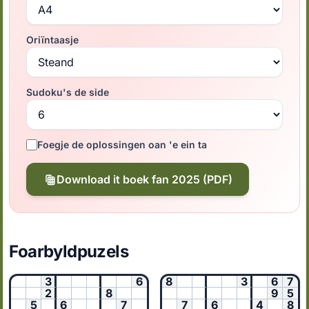
Oriïntaasje
Sudoku's de side
Foegje de oplossingen oan 'e ein ta
Download it boek fan 2025 (PDF)
Foarbyldpuzels
3
6
8
3
6
7
2
8
9
5
5
6
7
7
6
4
8