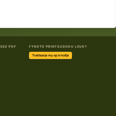
ESE PDF
FYNSTO PRINTSUDOKU LEUK?
Traktearje my op in kofje