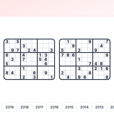
3
5
1
9
7
3
9
4
9
7
2
4
3
5
2
9
6
4
1
3
7
8
6
9
2
7
5
4
1
5
6
7
4
8
1
3
2
1
6
8
4
6
9
2
8
2
3
1
4
9
6
8
2019
2018
2017
2016
2015
2014
2013
2