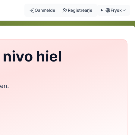
Oanmelde
Registrearje
Frysk
nivo hiel
jen.