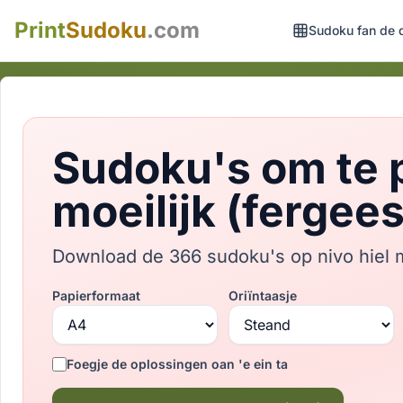
Print
Sudoku
.com
Sudoku fan de 
Sudoku's om te p
moeilijk (fergee
Download de 366 sudoku's op nivo hiel m
Papierformaat
Oriïntaasje
Foegje de oplossingen oan 'e ein ta