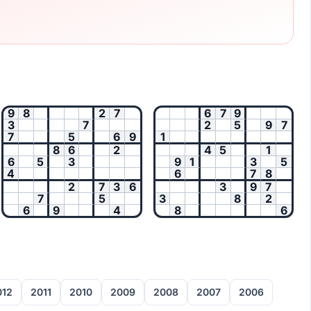
9
8
2
7
6
7
9
3
7
2
5
9
7
7
5
6
9
1
8
6
2
4
5
1
6
5
3
9
1
3
5
4
6
7
8
2
7
3
6
3
9
7
7
5
3
8
2
6
9
4
8
6
012
2011
2010
2009
2008
2007
2006