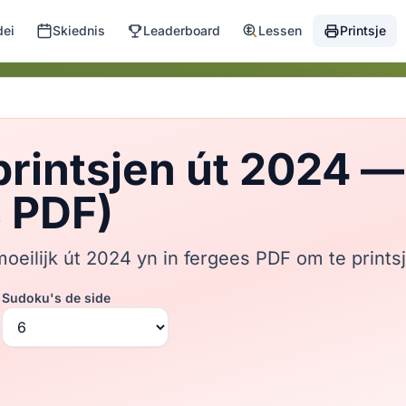
dei
Skiednis
Leaderboard
Lessen
Printsje
rintsjen út 2024 — 
s PDF)
oeilijk út 2024 yn in fergees PDF om te prints
Sudoku's de side