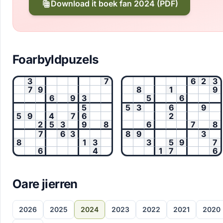
Download it boek fan 2024 (PDF)
Foarbyldpuzels
3
7
6
2
3
7
9
8
1
9
6
9
3
5
6
5
5
3
6
9
5
9
4
7
6
2
2
5
3
9
8
6
7
8
7
6
3
8
9
3
8
1
3
3
5
9
7
6
4
1
7
6
Oare jierren
2026
2025
2024
2023
2022
2021
2020