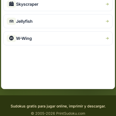
🏙
Skyscraper
🪼
Jellyfish
🅦
W-Wing
Sudokus gratis para jugar online, imprimir y descargar.
© 2005-2026 PrintSudoku.com