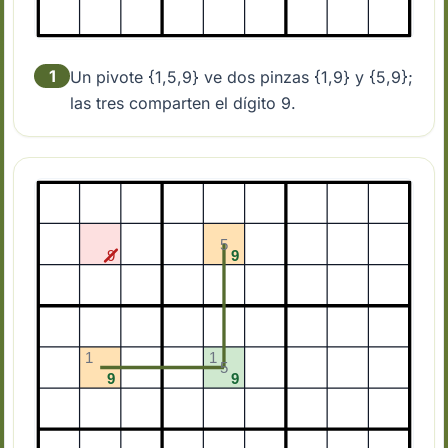
1
Un pivote {1,5,9} ve dos pinzas {1,9} y {5,9};
las tres comparten el dígito 9.