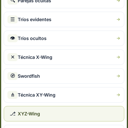
🔍
Parejas ocultas
☰
Tríos evidentes
👁
Tríos ocultos
✕
Técnica X-Wing
🧭
Swordfish
⋔
Técnica XY-Wing
⎇
XYZ-Wing