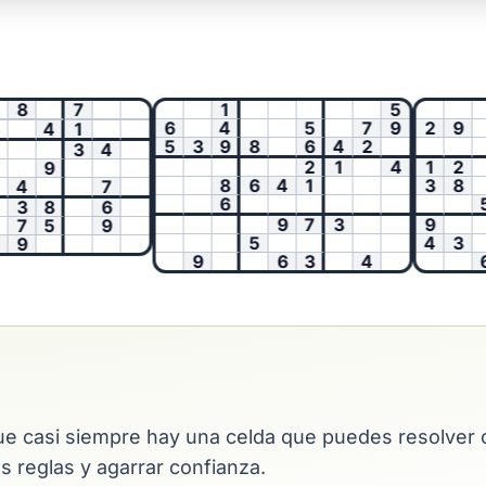
8
7
1
5
6
4
5
7
9
2
9
4
1
5
3
9
8
6
4
2
3
4
2
1
4
1
2
9
8
6
4
1
3
8
4
7
6
5
3
8
6
9
7
3
9
7
5
9
5
4
3
9
9
6
3
4
6
que casi siempre hay una celda que puedes resolver c
s reglas y agarrar confianza.