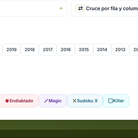
⇄
Cruce por fila y colu
2019
2018
2017
2016
2015
2014
2013
2
Endiablado
Magic
Sudoku X
Killer