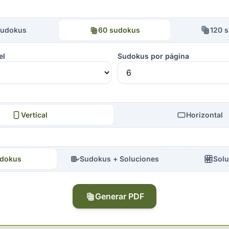
sudokus
60 sudokus
120 
el
Sudokus por página
Vertical
Horizontal
dokus
Sudokus + Soluciones
Solu
Generar PDF