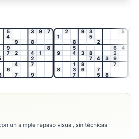
5
3
9
7
2
9
3
5
1
4
1
5
8
9
8
8
2
4
9
8
5
6
4
6
7
2
4
1
9
4
3
8
2
3
2
7
4
3
9
4
7
1
8
7
6
8
3
6
7
9
7
9
7
5
8
8
on un simple repaso visual, sin técnicas