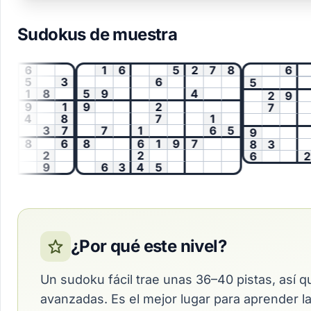
Sudokus de muestra
6
1
6
5
2
7
8
6
5
3
6
5
1
8
5
9
4
2
9
9
1
9
2
7
4
8
7
1
3
7
7
1
6
5
9
8
6
8
6
1
9
7
8
3
2
2
6
2
9
6
3
4
5
¿Por qué este nivel?
Un sudoku fácil trae unas 36–40 pistas, así 
avanzadas. Es el mejor lugar para aprender la