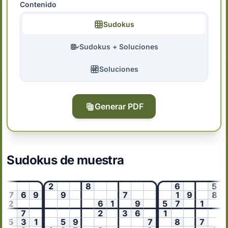
Contenido
Sudokus
Sudokus + Soluciones
Soluciones
Generar PDF
Sudokus de muestra
2
8
6
5
7
6
9
9
7
1
9
8
2
6
1
9
5
7
1
6
7
2
3
6
1
3
5
3
1
5
9
7
8
7
2