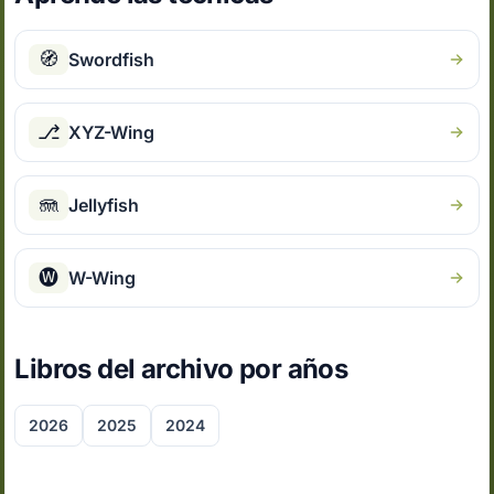
🧭
Swordfish
⎇
XYZ-Wing
🪼
Jellyfish
🅦
W-Wing
Libros del archivo por años
2026
2025
2024