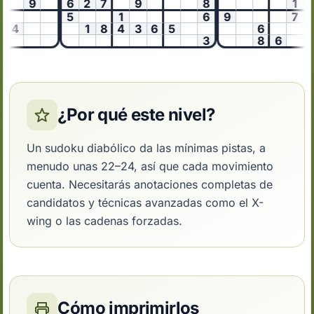
9
6
2
7
9
8
1
5
1
6
9
7
4
1
8
4
3
6
5
6
3
8
6
¿Por qué este nivel?
Un sudoku diabólico da las mínimas pistas, a
menudo unas 22–24, así que cada movimiento
cuenta. Necesitarás anotaciones completas de
candidatos y técnicas avanzadas como el X-
wing o las cadenas forzadas.
Cómo imprimirlos