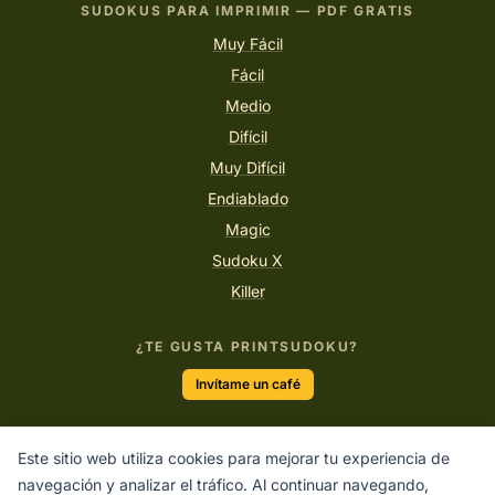
SUDOKUS PARA IMPRIMIR — PDF GRATIS
Muy Fácil
Fácil
Medio
Difícil
Muy Difícil
Endiablado
Magic
Sudoku X
Killer
¿TE GUSTA PRINTSUDOKU?
Invítame un café
Este sitio web utiliza cookies para mejorar tu experiencia de
“En cada número hay una historia de lógica esperando ser
navegación y analizar el tráfico. Al continuar navegando,
contada.”