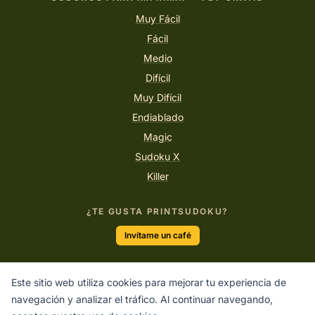
Muy Fácil
Fácil
Medio
Difícil
Muy Difícil
Endiablado
Magic
Sudoku X
Killer
¿TE GUSTA PRINTSUDOKU?
Invítame un café
Este sitio web utiliza cookies para mejorar tu experiencia de
“En cada número hay una historia de lógica esperando ser
navegación y analizar el tráfico. Al continuar navegando,
contada.”