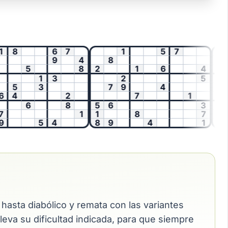
8
6
7
1
5
7
1
9
4
8
5
8
2
1
6
4
3
7
1
3
2
5
5
3
7
9
4
6
4
2
7
1
7
9
6
8
5
6
3
5
1
1
8
7
9
5
4
8
9
4
1
4
6
e hasta diabólico y remata con las variantes
leva su dificultad indicada, para que siempre