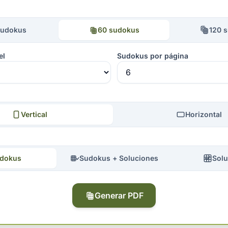
sudokus
60 sudokus
120 
el
Sudokus por página
Vertical
Horizontal
dokus
Sudokus + Soluciones
Solu
Generar PDF