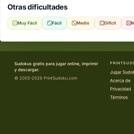
Otras dificultades
Muy Fácil
Fácil
Medio
Difícil
M
PRINTSUD
Sudokus gratis para jugar online, imprimir
y descargar.
Jugar Sudok
© 2005-2026 PrintSudoku.com
Acerca de
Privacidad
Términos