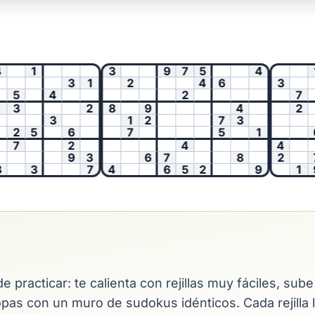
1
3
9
7
5
4
1
3
1
2
4
6
3
5
4
2
7
3
2
8
9
4
2
3
1
2
7
3
2
5
6
7
5
1
6
7
2
4
4
9
3
6
7
8
2
7
3
7
4
6
5
2
9
1
9
e practicar: te calienta con rejillas muy fáciles, sub
pas con un muro de sudokus idénticos. Cada rejilla l