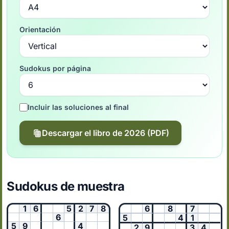
Orientación
Sudokus por página
Incluir las soluciones al final
Descargar el libro de 2026 (PDF)
Sudokus de muestra
1
6
5
2
7
8
6
8
7
6
5
4
1
5
9
4
2
9
3
4