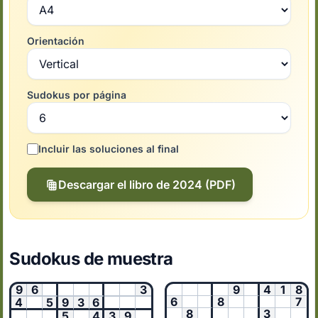
Orientación
Sudokus por página
Incluir las soluciones al final
Descargar el libro de 2024 (PDF)
Sudokus de muestra
9
6
3
9
4
1
8
6
8
7
4
5
9
3
6
8
3
5
4
3
9