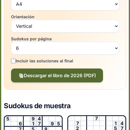
Orientación
Sudokus por página
Incluir las soluciones al final
Descargar el libro de 2026 (PDF)
Sudokus de muestra
7
5
9
4
7
1
4
6
1
7
9
5
2
5
7
7
5
8