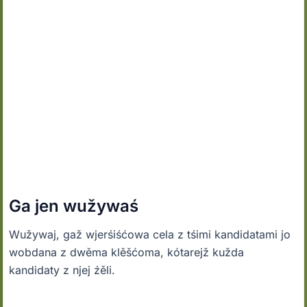
Ga jen wužywaś
Wužywaj, gaž wjerśiśćowa cela z tśimi kandidatami jo
wobdana z dwěma klěšćoma, kótarejž kužda
kandidaty z njej źěli.