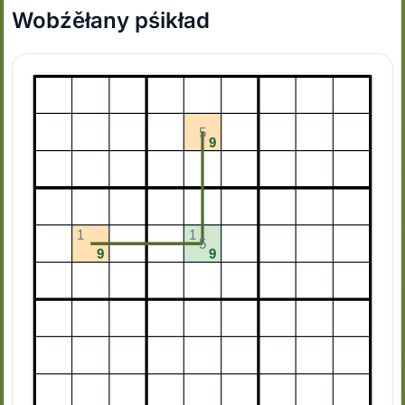
Wobźěłany pśikład