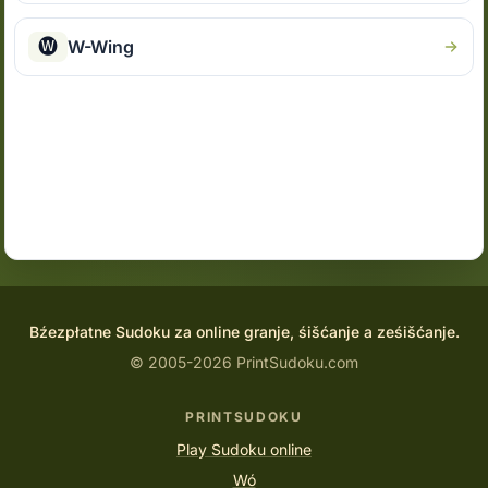
🅦
W-Wing
Bźezpłatne Sudoku za online granje, śišćanje a ześišćanje.
© 2005-2026 PrintSudoku.com
PRINTSUDOKU
Play Sudoku online
Wó