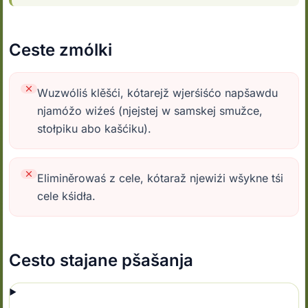
Ceste zmólki
Wuzwóliś klěšći, kótarejž wjerśiśćo napšawdu
njamóžo wiźeś (njejstej w samskej smužce,
stołpiku abo kašćiku).
Eliminěrowaś z cele, kótaraž njewiźi wšykne tśi
cele kśidła.
Cesto stajane pšašanja