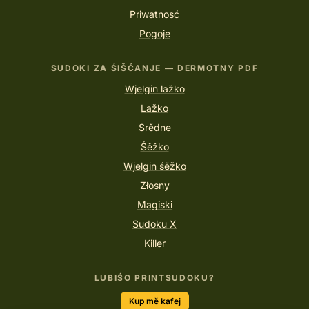
Priwatnosć
Pogoje
SUDOKI ZA ŚIŠĆANJE — DERMOTNY PDF
Wjelgin lažko
Lažko
Srědne
Śěžko
Wjelgin śěžko
Złosny
Magiski
Sudoku X
Killer
LUBIŚO PRINTSUDOKU?
Kup mě kafej