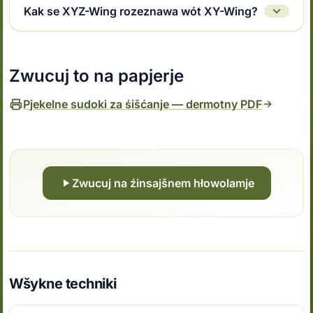
Kak se XYZ-Wing rozeznawa wót XY-Wing?
Zwucuj to na papjerje
Pjekelne sudoki za śišćanje — dermotny PDF
Zwucuj na źinsajšnem hłowolamje
Wšykne techniki