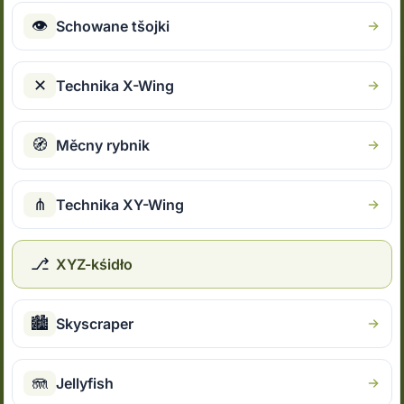
👁
Schowane tšojki
✕
Technika X-Wing
🧭
Měcny rybnik
⋔
Technika XY-Wing
⎇
XYZ-kśidło
🏙
Skyscraper
🪼
Jellyfish