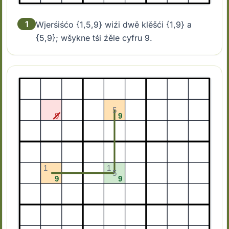
1
Wjerśiśćo {1,5,9} wiźi dwě klěšći {1,9} a
{5,9}; wšykne tśi źěle cyfru 9.