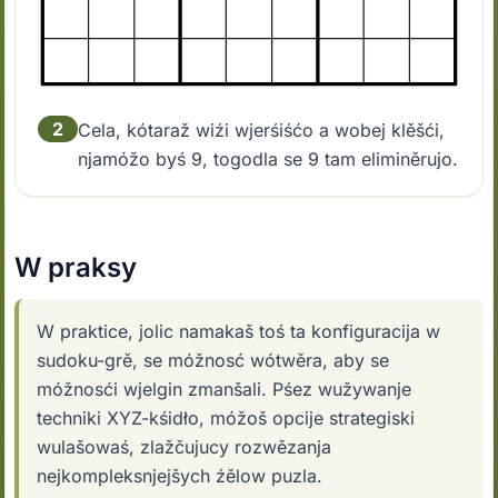
2
Cela, kótaraž wiźi wjerśiśćo a wobej klěšći,
njamóžo byś 9, togodla se 9 tam eliminěrujo.
W praksy
W praktice, jolic namakaš toś ta konfiguracija w
sudoku-grě, se móžnosć wótwěra, aby se
móžnosći wjelgin zmanšali. Pśez wužywanje
techniki XYZ-kśidło, móžoš opcije strategiski
wulašowaś, zlažčujucy rozwězanja
nejkompleksnjejšych źělow puzla.