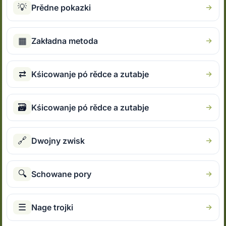
💡
Prědne pokazki
▦
Zakładna metoda
⇄
Kśicowanje pó rědce a zutabje
🗃
Kśicowanje pó rědce a zutabje
🔗
Dwojny zwisk
🔍
Schowane pory
☰
Nage trojki