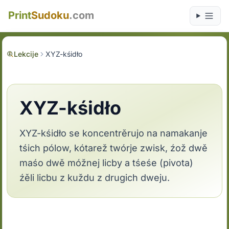
Print
Sudoku
.com
Lekcije
XYZ-kśidło
XYZ-kśidło
XYZ-kśidło se koncentrěrujo na namakanje
tśich pólow, kótarež twórje zwisk, źož dwě
maśo dwě móžnej licby a tśeśe (pivota)
źěli licbu z kuždu z drugich dweju.