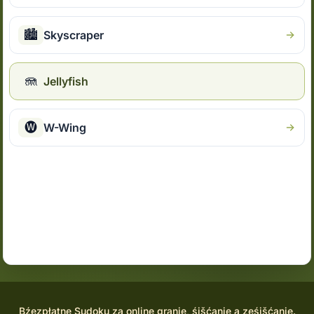
🏙
Skyscraper
🪼
Jellyfish
🅦
W-Wing
Bźezpłatne Sudoku za online granje, śišćanje a ześišćanje.