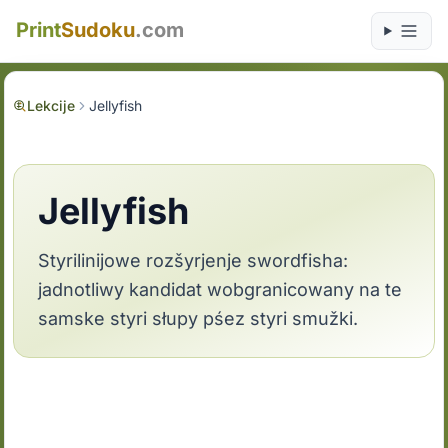
Print
Sudoku
.com
Lekcije
Jellyfish
Jellyfish
Styrilinijowe rozšyrjenje swordfisha:
jadnotliwy kandidat wobgranicowany na te
samske styri słupy pśez styri smužki.