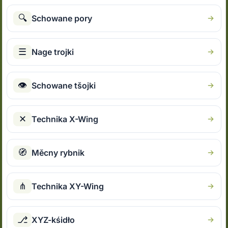
🔍
Schowane pory
☰
Nage trojki
👁
Schowane tšojki
✕
Technika X-Wing
🧭
Měcny rybnik
⋔
Technika XY-Wing
⎇
XYZ-kśidło