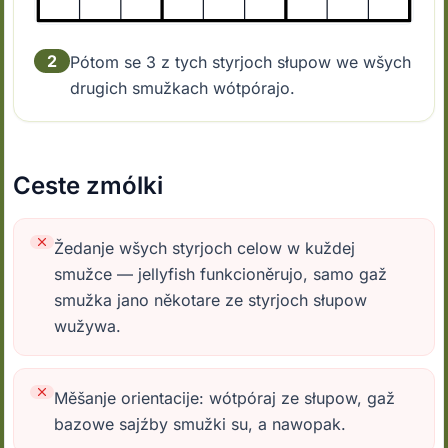
2
Pótom se 3 z tych styrjoch słupow we wšych
drugich smužkach wótpórajo.
Ceste zmólki
Žedanje wšych styrjoch celow w kuždej
smužce — jellyfish funkcioněrujo, samo gaž
smužka jano někotare ze styrjoch słupow
wužywa.
Měšanje orientacije: wótpóraj ze słupow, gaž
bazowe sajźby smužki su, a nawopak.