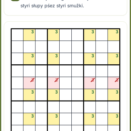
styri słupy pśez styri smužki.