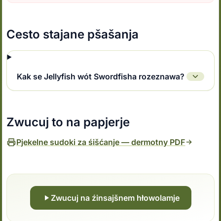
Cesto stajane pšašanja
Kak se Jellyfish wót Swordfisha rozeznawa?
Zwucuj to na papjerje
Pjekelne sudoki za śišćanje — dermotny PDF
Zwucuj na źinsajšnem hłowolamje