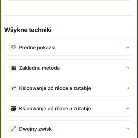
Wšykne techniki
💡
Prědne pokazki
▦
Zakładna metoda
⇄
Kśicowanje pó rědce a zutabje
🗃
Kśicowanje pó rědce a zutabje
🔗
Dwojny zwisk