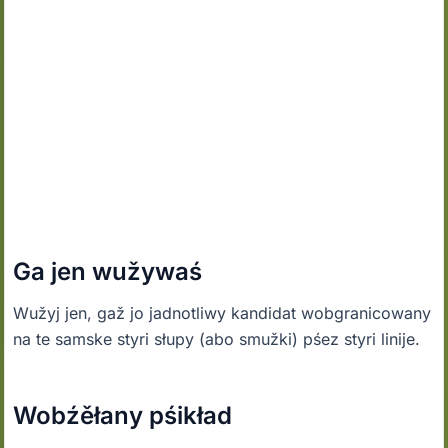
Ga jen wužywaś
Wužyj jen, gaž jo jadnotliwy kandidat wobgranicowany
na te samske styri słupy (abo smužki) pśez styri linije.
Wobźěłany pśikład