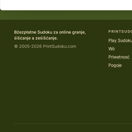
PRINTSUD
Bźezpłatne Sudoku za online granje,
śišćanje a ześišćanje.
Play Sudoku
© 2005-2026 PrintSudoku.com
Wó
Priwatnosć
Pogoje