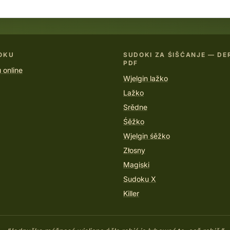
OKU
SUDOKI ZA ŚIŠĆANJE — D
PDF
 online
Wjelgin lažko
Lažko
Srědne
Śěžko
Wjelgin śěžko
Złosny
Magiski
Sudoku X
Killer