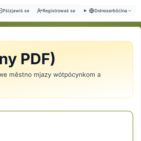
Pśizjawiś se
Registrowaś se
Dolnoserbšćina
tny PDF)
šawe městno mjazy wótpócynkom a