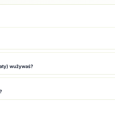
aty) wužywaś?
?