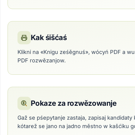
Kak śišćaś
Klikni na «Knigu ześěgnuś», wócyń PDF a w
PDF rozwězanjow.
Pokaze za rozwězowanje
Gaž se pśepytanje zastaja, zapisaj kandidaty
kótarež se jano na jadno městno w kašćiku g