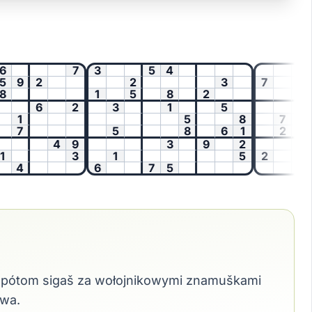
7
3
5
4
9
2
2
3
7
1
5
8
2
4
9
6
2
3
1
5
1
5
8
7
7
5
8
6
1
2
4
9
3
9
2
3
1
5
2
4
6
7
5
4
 a pótom sigaš za wołojnikowymi znamuškami
ywa.