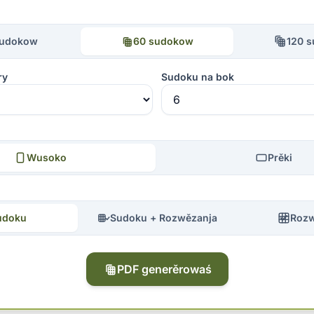
sudokow
60 sudokow
120 
ry
Sudoku na bok
Wusoko
Prěki
udoku
Sudoku + Rozwězanja
Rozw
PDF generěrowaś