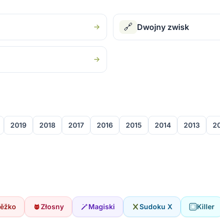
🔗
Dwojny zwisk
2019
2018
2017
2016
2015
2014
2013
2
śěžko
Złosny
Magiski
Sudoku X
Killer