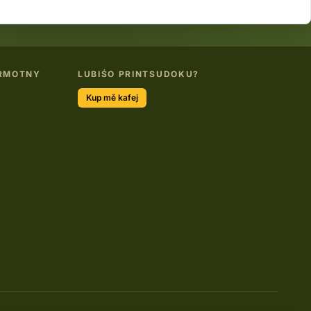
ERMOTNY
LUBIŚO PRINTSUDOKU?
Kup mě kafej