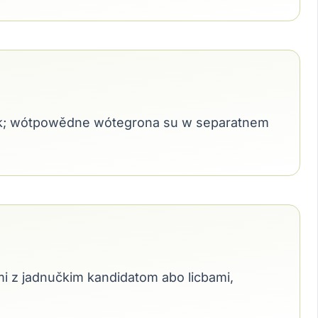
bok; wótpowědne wótegrona su w separatnem
mi z jadnučkim kandidatom abo licbami,