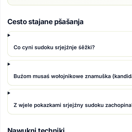
Cesto stajane pšašanja
Co cyni sudoku srjejźnje śěžki?
Buźom musaś wołojnikowe znamuška (kandid
Z wjele pokazkami srjejźny sudoku zachopina
Nawukni techniki