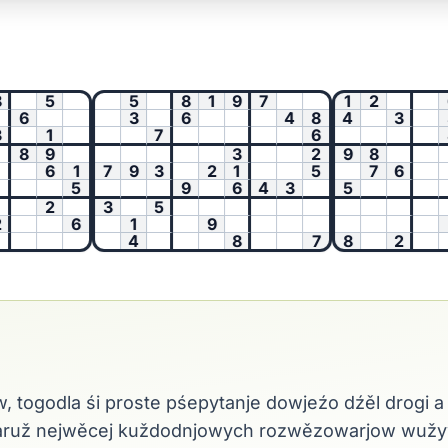
5
5
8
1
9
7
1
2
6
6
3
6
4
8
4
3
5
1
7
6
8
8
9
3
2
9
8
6
1
7
9
3
2
1
5
7
6
5
9
6
4
3
5
2
3
5
6
1
9
1
4
8
7
8
2
, togodla śi proste pśepytanje dowjeźo dźěl drogi
kótaruž nejwěcej kuždodnjowych rozwězowarjow wuž