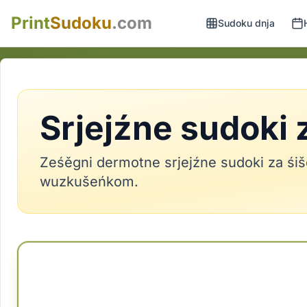
Print
Sudoku
.com
Sudoku dnja
Srjejźne sudoki 
Ześěgni dermotne srjejźne sudoki za ś
wuzkušeńkom.