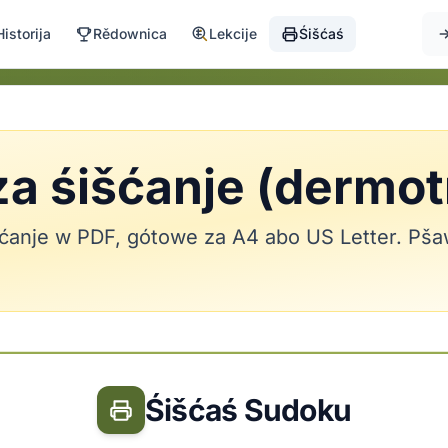
Historija
Rědownica
Lekcije
Śišćaś
za śišćanje (dermo
išćanje w PDF, gótowe za A4 abo US Letter. P
Śišćaś Sudoku