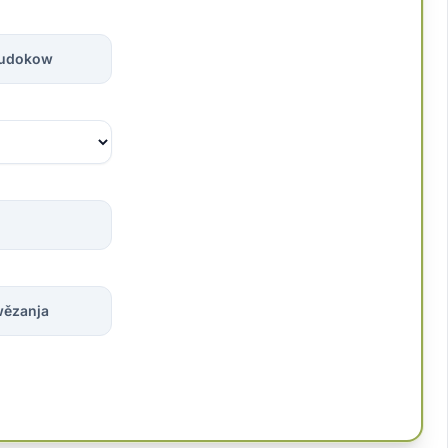
sudokow
ězanja