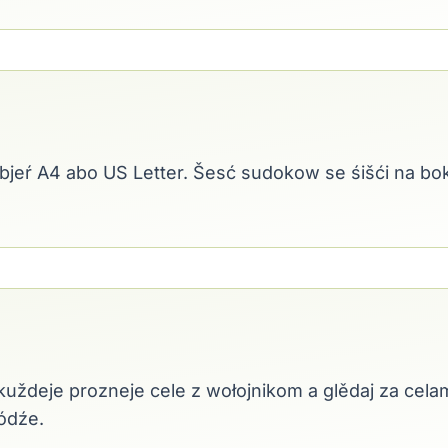
ubjeŕ A4 abo US Letter. Šesć sudokow se śišći na 
 kuždeje prozneje cele z wołojnikom a glědaj za cela
ódźe.