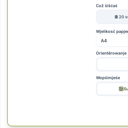
Což śišćaś
20 
Wjelikosć papje
Orientěrowanje
Wopśimjeśe
S