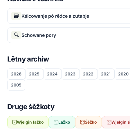
🗃
Kśicowanje pó rědce a zutabje
🔍
Schowane pory
Lětny archiw
2026
2025
2024
2023
2022
2021
2020
2005
Druge śěžkoty
Wjelgin lažko
Lažko
Śěžko
Wjelgin 