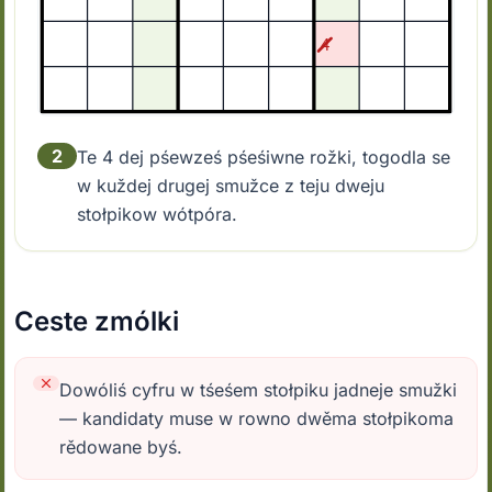
2
Te 4 dej pśewześ pśeśiwne rožki, togodla se
w kuždej drugej smužce z teju dweju
stołpikow wótpóra.
Ceste zmólki
Dowóliś cyfru w tśeśem stołpiku jadneje smužki
— kandidaty muse w rowno dwěma stołpikoma
rědowane byś.