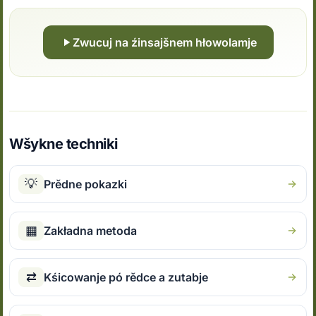
Zwucuj na źinsajšnem hłowolamje
Wšykne techniki
💡
Prědne pokazki
▦
Zakładna metoda
⇄
Kśicowanje pó rědce a zutabje