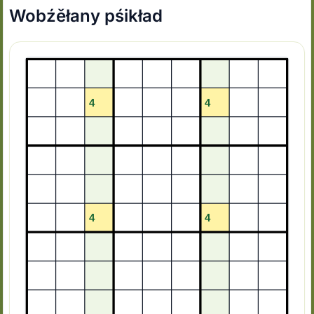
Wobźěłany pśikład