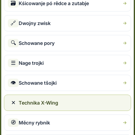
🗃
Kśicowanje pó rědce a zutabje
🔗
Dwojny zwisk
🔍
Schowane pory
☰
Nage trojki
👁
Schowane tšojki
✕
Technika X-Wing
🧭
Měcny rybnik