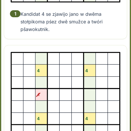
1
Kandidat 4 se zjawijo jano w dwěma
stołpikoma pśez dwě smužce a twóri
pšawokutnik.