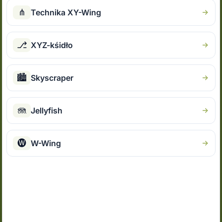
⋔
Technika XY-Wing
⎇
XYZ-kśidło
🏙
Skyscraper
🪼
Jellyfish
🅦
W-Wing