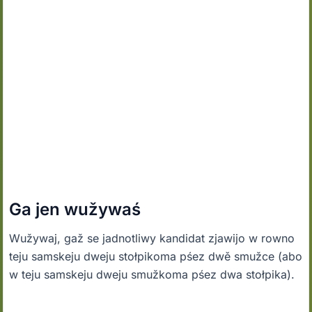
Ga jen wužywaś
Wužywaj, gaž se jadnotliwy kandidat zjawijo w rowno
teju samskeju dweju stołpikoma pśez dwě smužce (abo
w teju samskeju dweju smužkoma pśez dwa stołpika).