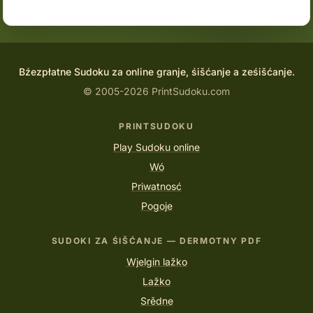
Bźezpłatne Sudoku za online granje, śišćanje a ześišćanje.
© 2005-2026 PrintSudoku.com
PRINTSUDOKU
Play Sudoku online
Wó
Priwatnosć
Pogoje
SUDOKI ZA ŚIŠĆANJE — DERMOTNY PDF
Wjelgin lažko
Lažko
Srědne