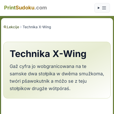
Print
Sudoku
.com
Lekcije
Technika X-Wing
Technika X-Wing
Gaž cyfra jo wobgranicowana na te
samske dwa stołpika w dwěma smužkoma,
twóri pšawokutnik a móžo se z teju
stołpikow drugźe wótpóraś.