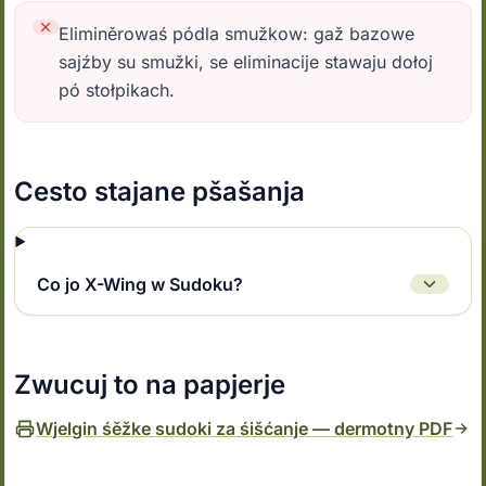
Eliminěrowaś pódla smužkow: gaž bazowe
sajźby su smužki, se eliminacije stawaju dołoj
pó stołpikach.
Cesto stajane pšašanja
Co jo X-Wing w Sudoku?
Zwucuj to na papjerje
Wjelgin śěžke sudoki za śišćanje — dermotny PDF