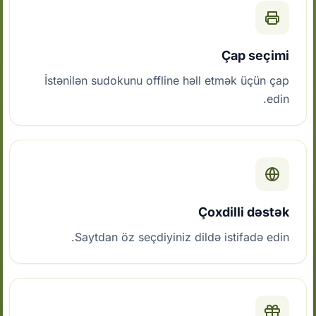
Çap seçimi
İstənilən sudokunu offline həll etmək üçün çap
edin.
Çoxdilli dəstək
Saytdan öz seçdiyiniz dildə istifadə edin.