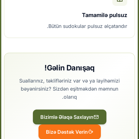
Tamamilə pulsuz
Bütün sudokular pulsuz əlçatandır.
Gəlin Danışaq!
Suallarınız, təklifləriniz var və ya layihəmizi
bəyənirsiniz? Sizdən eşitməkdən məmnun
olarıq.
Bizimlə Əlaqə Saxlayın
Bizə Dəstək Verin