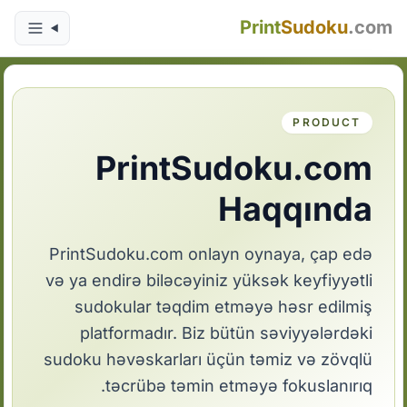
Print
Sudoku
.com
PRODUCT
PrintSudoku.com
Haqqında
PrintSudoku.com onlayn oynaya, çap edə
və ya endirə biləcəyiniz yüksək keyfiyyətli
sudokular təqdim etməyə həsr edilmiş
platformadır. Biz bütün səviyyələrdəki
sudoku həvəskarları üçün təmiz və zövqlü
təcrübə təmin etməyə fokuslanırıq.