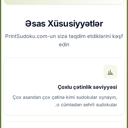
Əsas Xüsusiyyətlər
PrintSudoku.com-un sizə təqdim etdiklərini kəşf
edin
Çoxlu çətinlik səviyyəsi
Çox asandan çox çətinə kimi sudokular oynayın,
o cümlədən sehrli sudokular.