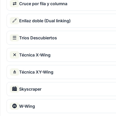
⇄
Cruce por fila y columna
🔗
Enllaz doble (Dual linking)
☰
Tríos Descubiertos
✕
Técnica X-Wing
⋔
Técnica XY-Wing
🏙
Skyscraper
🅦
W-Wing