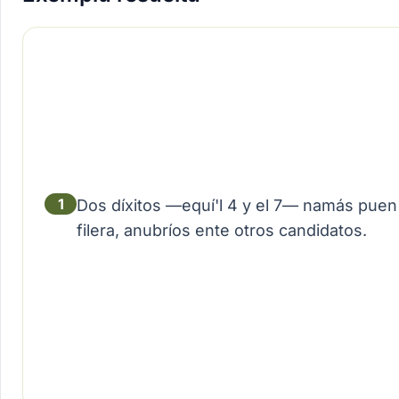
1
Dos díxitos —equí'l 4 y el 7— namás puen
filera, anubríos ente otros candidatos.