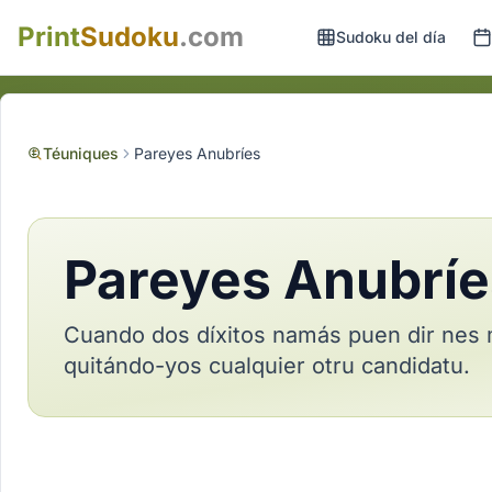
Print
Sudoku
.com
Sudoku del día
Téuniques
Pareyes Anubríes
Pareyes Anubríe
Cuando dos díxitos namás puen dir nes 
quitándo-yos cualquier otru candidatu.