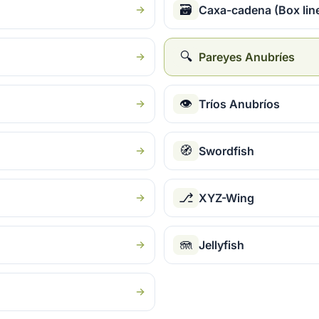
🗃
Caxa-cadena (Box line
🔍
Pareyes Anubríes
👁
Tríos Anubríos
🧭
Swordfish
⎇
XYZ-Wing
🪼
Jellyfish