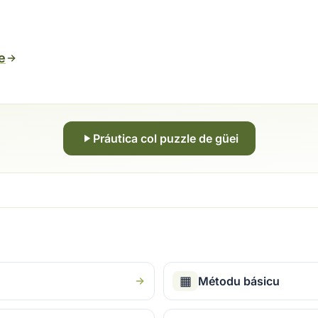
e
Práutica col puzzle de güei
▦
Métodu básicu