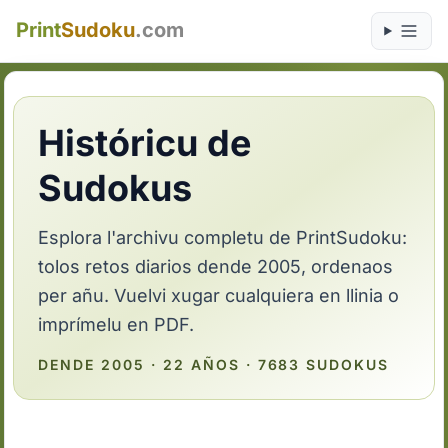
Print
Sudoku
.com
Históricu de
Sudokus
Esplora l'archivu completu de PrintSudoku:
tolos retos diarios dende 2005, ordenaos
per añu. Vuelvi xugar cualquiera en llinia o
imprímelu en PDF.
DENDE 2005 · 22 AÑOS · 7683 SUDOKUS