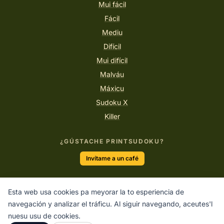
Mui fácil
Fácil
Mediu
Difícil
Mui difícil
Malváu
Máxicu
Sudoku X
Killer
¿GÚSTACHE PRINTSUDOKU?
Invítame a un café
Esta web usa cookies pa meyorar la to esperiencia de
“La única manera de facer un gran trabayu ye amar lo que
navegación y analizar el tráficu. Al siguir navegando, aceutes'l
faes.”
nuesu usu de cookies.
STEVE JOBS