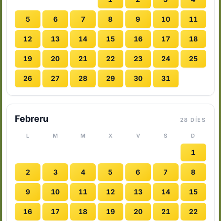
5
6
7
8
9
10
11
12
13
14
15
16
17
18
19
20
21
22
23
24
25
26
27
28
29
30
31
Febreru
28 DÍES
L
M
M
X
V
S
D
1
2
3
4
5
6
7
8
9
10
11
12
13
14
15
16
17
18
19
20
21
22