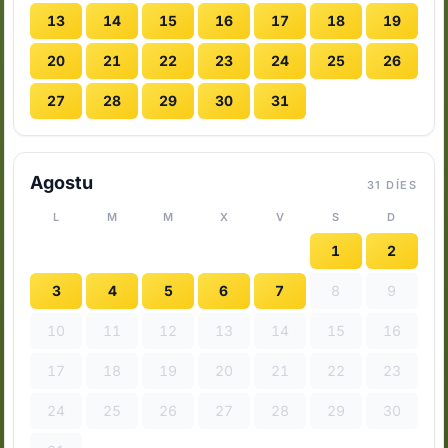
13
14
15
16
17
18
19
20
21
22
23
24
25
26
27
28
29
30
31
Agostu
31 DÍES
L
M
M
X
V
S
D
1
2
3
4
5
6
7
8
9
10
11
12
13
14
15
16
17
18
19
20
21
22
23
24
25
26
27
28
29
30