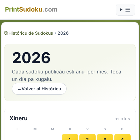
Print
Sudoku
.com
Históricu de Sudokus
2026
2026
Cada sudoku publicáu esti añu, per mes. Toca
un día pa xugalu.
←
Volver al Históricu
Xineru
31 DÍES
L
M
M
X
V
S
D
1
2
3
4