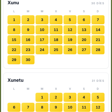
Xunu
30 DÍES
L
M
M
X
V
S
D
1
2
3
4
5
6
7
8
9
10
11
12
13
14
15
16
17
18
19
20
21
22
23
24
25
26
27
28
29
30
Xunetu
31 DÍES
L
M
M
X
V
S
D
1
2
3
4
5
6
7
8
9
10
11
12