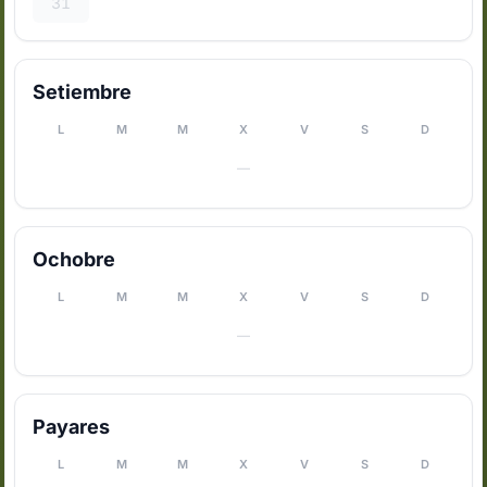
31
Setiembre
L
M
M
X
V
S
D
—
Ochobre
L
M
M
X
V
S
D
—
Payares
L
M
M
X
V
S
D