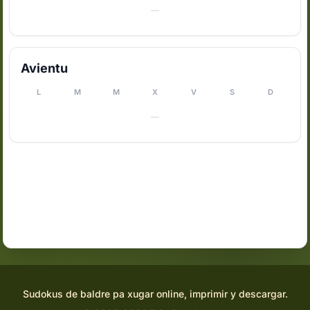
—
Avientu
L
M
M
X
V
S
D
—
Sudokus de baldre pa xugar online, imprimir y descargar.