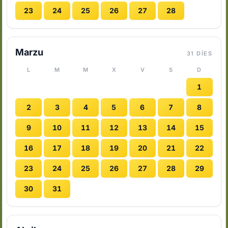
23
24
25
26
27
28
Marzu
31 DÍES
L
M
M
X
V
S
D
1
2
3
4
5
6
7
8
9
10
11
12
13
14
15
16
17
18
19
20
21
22
23
24
25
26
27
28
29
30
31