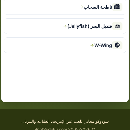
🏙
ناطحة السحاب
🪼
قنديل البحر (Jellyfish)
🅦
W-Wing
سودوكو مجاني للعب عبر الإنترنت، الطباعة والتنزيل.
© 2005-2026 PrintSudoku.com