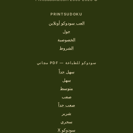
PRINTSUDOKU
العب سودوكو أونلاين
حول
الخصوصية
الشروط
سودوكو للطباعة — PDF مجاني
سهل جداً
سهل
متوسط
صعب
صعب جداً
شرير
سحري
سودوكو X