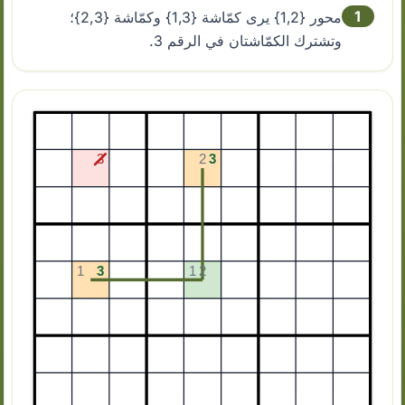
1
محور {1,2} يرى كمّاشة {1,3} وكمّاشة {2,3}؛
وتشترك الكمّاشتان في الرقم 3.