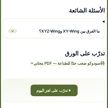
الأسئلة الشائعة
ما الفرق بين XY-Wing وXYZ-Wing؟
تدرّب على الورق
سودوكو صعب جدًا للطباعة — PDF مجاني
تدرّب على لغز اليوم