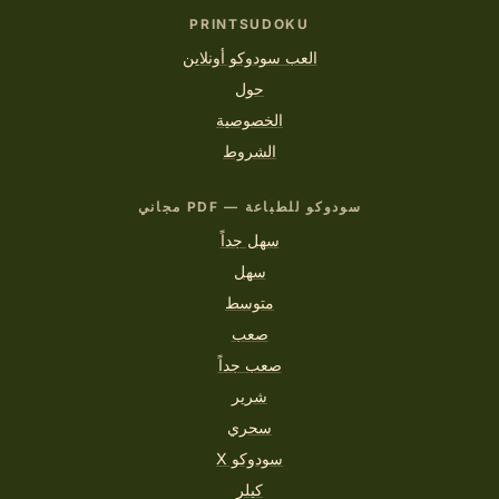
PRINTSUDOKU
العب سودوكو أونلاين
حول
الخصوصية
الشروط
سودوكو للطباعة — PDF مجاني
سهل جداً
سهل
متوسط
صعب
صعب جداً
شرير
سحري
سودوكو X
كيلر