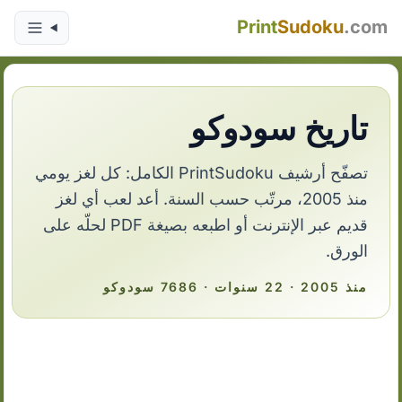
Print
Sudoku
.com
تاريخ سودوكو
تصفّح أرشيف PrintSudoku الكامل: كل لغز يومي
منذ 2005، مرتّب حسب السنة. أعد لعب أي لغز
قديم عبر الإنترنت أو اطبعه بصيغة PDF لحلّه على
الورق.
منذ 2005 · 22 سنوات · 7686 سودوكو