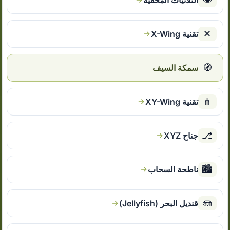
الثلاثيات المخفية
✕
تقنية X-Wing
🧭
سمكة السيف
⋔
تقنية XY-Wing
⎇
جناح XYZ
🏙
ناطحة السحاب
🪼
قنديل البحر (Jellyfish)