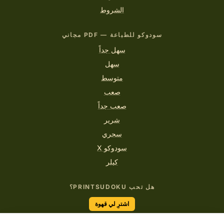
الشروط
سودوكو للطباعة — PDF مجاني
سهل جداً
سهل
متوسط
صعب
صعب جداً
شرير
سحري
سودوكو X
كيلر
هل تحب PRINTSUDOKU؟
اشترِ لي قهوة