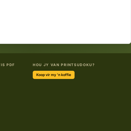
IS PDF
HOU JY VAN PRINTSUDOKU?
Koop vir my 'n koffie