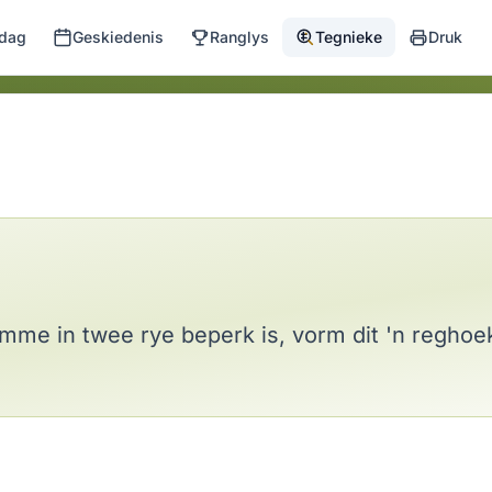
 dag
Geskiedenis
Ranglys
Tegnieke
Druk
omme in twee rye beperk is, vorm dit 'n reghoe