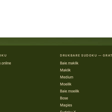
OKU
DRUKBARE SUDOKU — GRAT
 online
Baie maklik
Maklik
Medium
Moeilik
Baie moeilik
Bose
Magies
Sudoku X