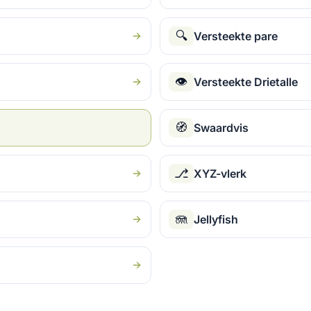
🔍
Versteekte pare
👁
Versteekte Drietalle
🧭
Swaardvis
⎇
XYZ-vlerk
🪼
Jellyfish