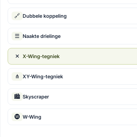
🔗
Dubbele koppeling
☰
Naakte drielinge
✕
X-Wing-tegniek
⋔
XY-Wing-tegniek
🏙
Skyscraper
🅦
W-Wing