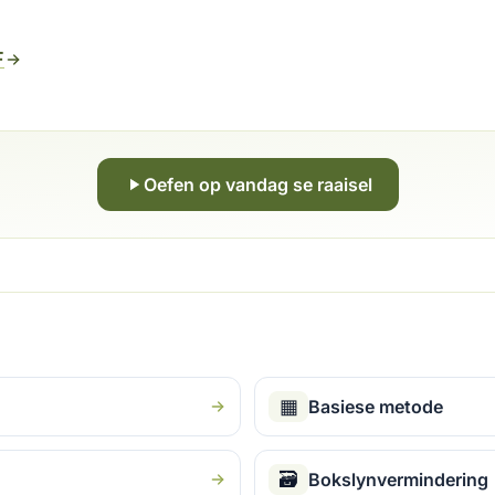
F
Oefen op vandag se raaisel
▦
Basiese metode
🗃
Bokslynvermindering