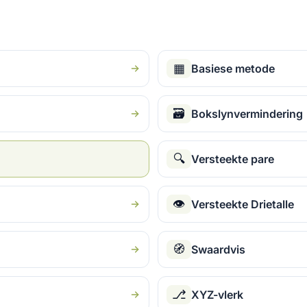
▦
Basiese metode
🗃
Bokslynvermindering
🔍
Versteekte pare
👁
Versteekte Drietalle
🧭
Swaardvis
⎇
XYZ-vlerk