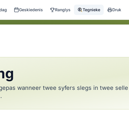
 dag
Geskiedenis
Ranglys
Tegnieke
Druk
ng
epas wanneer twee syfers slegs in twee selle v
.