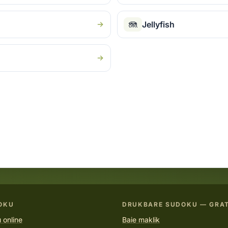
🪼
Jellyfish
OKU
DRUKBARE SUDOKU — GRAT
 online
Baie maklik