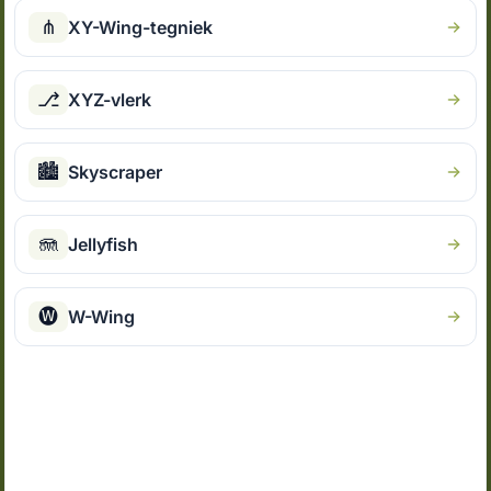
⋔
XY-Wing-tegniek
⎇
XYZ-vlerk
🏙
Skyscraper
🪼
Jellyfish
🅦
W-Wing