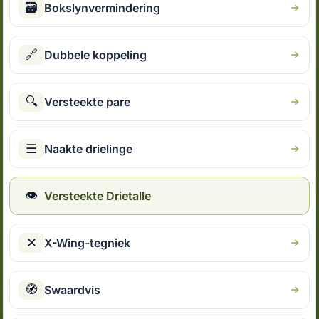
🗃
Bokslynvermindering
🔗
Dubbele koppeling
🔍
Versteekte pare
☰
Naakte drielinge
👁
Versteekte Drietalle
✕
X-Wing-tegniek
🧭
Swaardvis