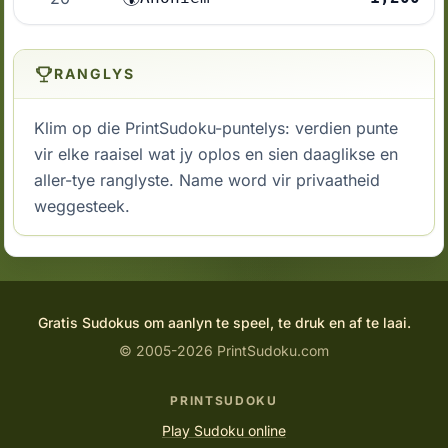
RANGLYS
Klim op die PrintSudoku-puntelys: verdien punte
vir elke raaisel wat jy oplos en sien daaglikse en
aller-tye ranglyste. Name word vir privaatheid
weggesteek.
Gratis Sudokus om aanlyn te speel, te druk en af te laai.
© 2005-2026 PrintSudoku.com
PRINTSUDOKU
Play Sudoku online