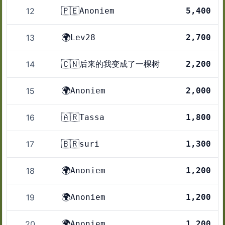
🇵🇪
12
Anoniem
5,400
🌍
13
Lev28
2,700
🇨🇳
14
后来的我变成了一棵树
2,200
🌍
15
Anoniem
2,000
🇦🇷
16
Tassa
1,800
🇧🇷
17
suri
1,300
🌍
18
Anoniem
1,200
🌍
19
Anoniem
1,200
🌍
20
Anoniem
1,200