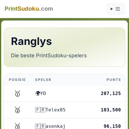
Print
Sudoku
.com
Ranglys
Die beste PrintSudoku-spelers
POSISIE
SPELER
PUNTE
🥇
🌍
YD
207,125
+
🥈
🇫🇷
Telex85
103,500
+
🥉
🇫🇷
asenkaj
96,150
+