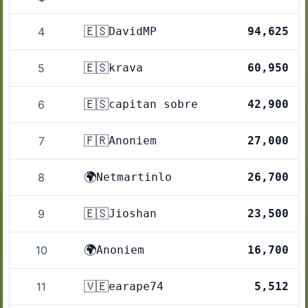
🇪🇸
4
DavidMP
94,625
🇪🇸
5
krava
60,950
+
🇪🇸
6
capitan sobre
42,900
🇫🇷
7
Anoniem
27,000
🌍
8
Netmartinlo
26,700
🇪🇸
9
Jioshan
23,500
🌍
10
Anoniem
16,700
🇻🇪
11
earape74
5,512