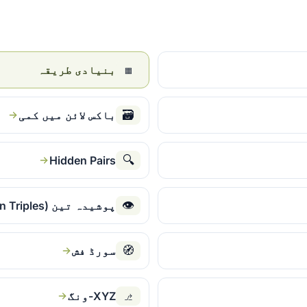
▦
بنیادی طریقہ
🗃
باکس لائن میں کمی
🔍
Hidden Pairs
👁
پوشیدہ تین (Hidden Triples)
🧭
سورڈ فش
⎇
XYZ-ونگ