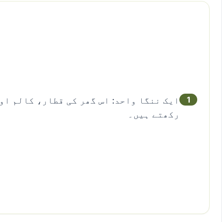
1
ایک ننگا واحد: اس گھر کی قطار، کالم او
رکھتے ہیں۔