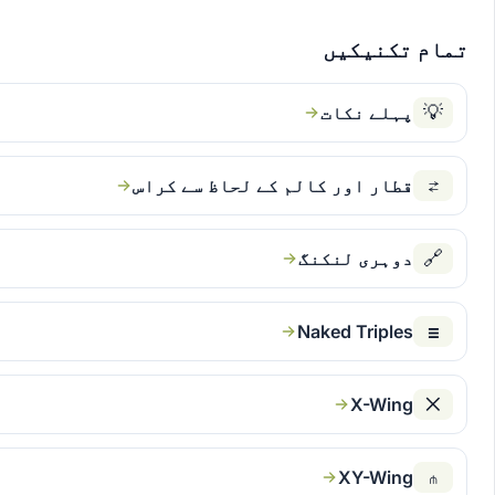
تمام تکنیکیں
💡
پہلے نکات
⇄
قطار اور کالم کے لحاظ سے کراس
🔗
دوہری لنکنگ
☰
Naked Triples
✕
X-Wing
⋔
XY-Wing