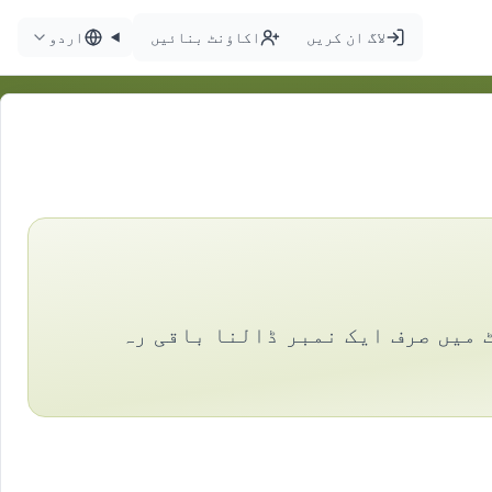
لاگ ان کریں
اکاؤنٹ بنائیں
اردو
 میں صرف ایک نمبر ڈالنا باقی رہ