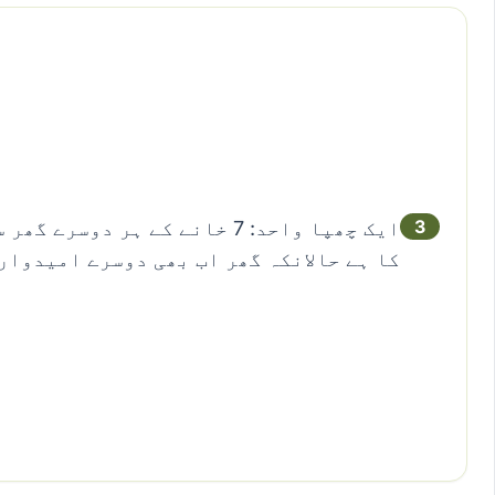
3
ایک چھپا واحد: 7 خانے کے ہر د
کا ہے حالانکہ گھر اب بھی دوسرے امیدوار