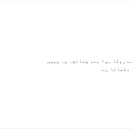
وسرے گھر سے روکا ہوا ہے، چنانچہ یہ یہیں
 دکھاتا ہے۔