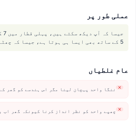
عملی طور پر
جی
5 کے ساتھ بھی ایسا ہی ہوتا ہے، جیسا کہ چھٹے کواڈرینٹ میں 1 کے ساتھ ہوتا ہے۔
عام غلطیاں
ننگا واحد پہچان لینا مگر اس ہندسے کو گھر کے
چھپے واحد کو نظر انداز کرنا کیونکہ گھر اب ب