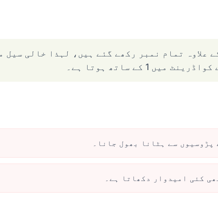
سا کہ آپ دیکھ سکتے ہیں، پہلی قطار میں 7 کے علاوہ تمام نمبر رکھے گئے 
 پڑوسیوں سے ہٹانا بھول جانا۔
ھی کئی امیدوار دکھاتا ہے۔