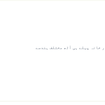
ر خانہ پہلے ہی آٹھ مختلف ہندسے