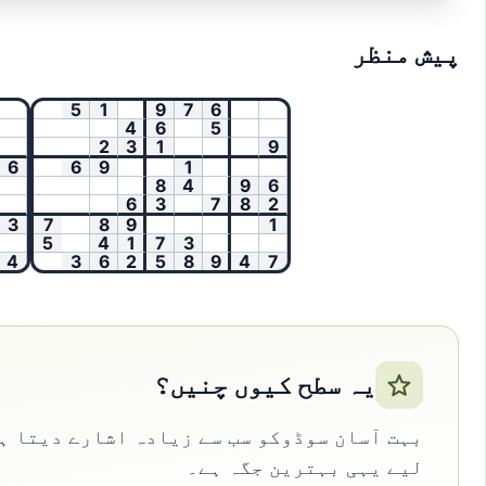
پیش منظر
5
1
9
7
6
4
6
5
2
3
1
9
6
9
1
8
4
9
6
6
3
7
8
2
7
8
9
1
5
4
1
7
3
3
6
2
5
8
9
4
7
یہ سطح کیوں چنیں؟
بہت آسان سوڈوکو سب سے زیادہ اشارے دیتا ہے
لیے یہی بہترین جگہ ہے۔