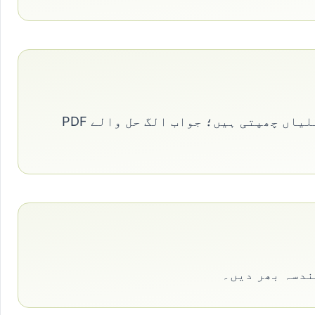
“کتاب ڈاؤن لوڈ کریں” پر کلک کریں، PDF کھولیں اور A4 یا US Letter چنیں۔ ہر صفحے پر چھ پہیلیاں چھپتی ہیں؛ جواب الگ حل والے PDF
ندسہ بھر دیں۔