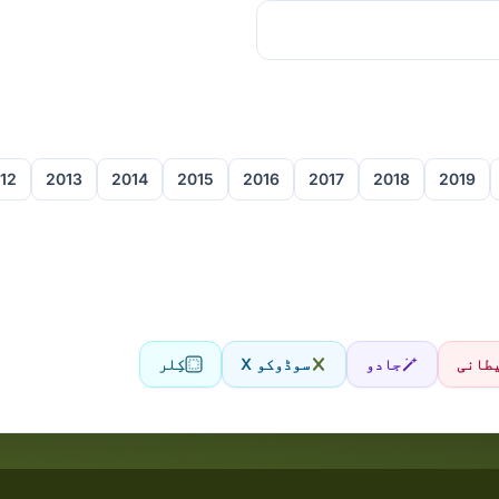
12
2013
2014
2015
2016
2017
2018
2019
طانی
جادو
سوڈوکو X
کِلر