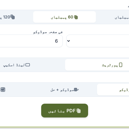
60 پہیلیاں
120 پہیلیاں
فی صفحہ سوڈوکو
پورٹریٹ
لینڈ اسکیپ
ڈوکو
سوڈوکو + حل
ح
PDF بنائیں