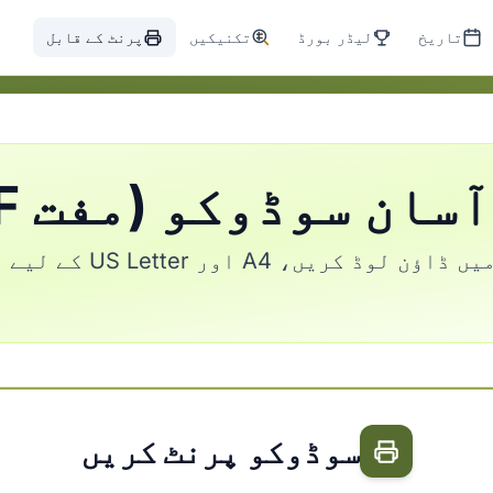
تاریخ
لیڈر بورڈ
تکنیکیں
پرنٹ کے قابل
ان سوڈوکو (مفت PDF)
پرنٹ کے لیے مفت بہت آس
سوڈوکو پرنٹ کریں