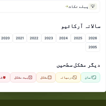
💡
پہلے نکات
سالانہ آرکائیو
2020
2021
2022
2023
2024
2025
2026
2005
دیگر مشکل سطحیں
آسان
درمیانہ
مشکل
بہت مشکل
شی