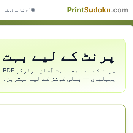
Print
Sudoku
.com
آج کا سوڈوکو
پرنٹ کے لیے بہت آس
پہیلیاں — پہلی کوشش کے لیے بہترین۔