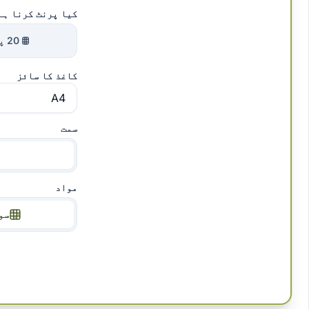
کیا پرنٹ کرنا ہے
20 پہیلیاں
کاغذ کا سائز
سمت
مواد
سو