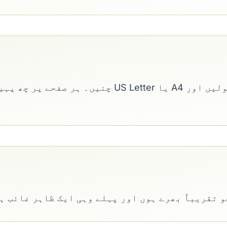
 تقریباً بھرے ہوں اور پہلے وہی ایک ظاہر غائب ہ