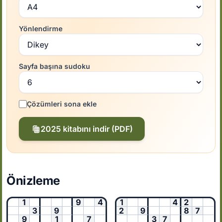
Yönlendirme
Sayfa başına sudoku
Çözümleri sona ekle
2025 kitabını indir (PDF)
Önizleme
1
9
4
1
4
2
3
9
2
9
8
7
9
1
7
3
7