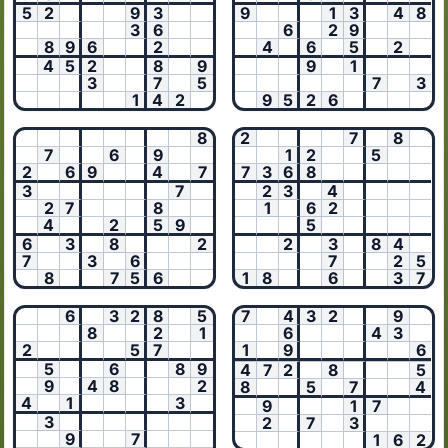
5
2
9
3
9
1
3
4
8
3
6
6
2
9
8
9
6
2
4
6
5
2
4
5
2
8
9
9
1
3
7
5
7
3
1
4
2
9
5
2
6
8
2
7
8
7
6
9
1
2
5
2
6
9
4
7
7
3
6
8
3
7
2
3
4
2
7
8
1
6
2
4
2
5
9
5
6
3
8
2
2
3
8
4
7
3
6
7
2
5
8
7
5
6
1
8
6
3
7
6
3
2
8
5
7
4
3
2
9
8
2
1
6
4
3
2
5
7
1
9
6
5
6
8
9
4
7
2
8
5
9
4
8
2
8
5
7
4
4
1
3
9
1
7
3
2
7
3
9
7
1
6
2