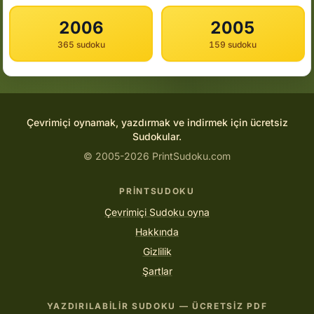
2006
2005
365 sudoku
159 sudoku
Çevrimiçi oynamak, yazdırmak ve indirmek için ücretsiz
Sudokular.
© 2005-2026 PrintSudoku.com
PRINTSUDOKU
Çevrimiçi Sudoku oyna
Hakkında
Gizlilik
Şartlar
YAZDIRILABILIR SUDOKU — ÜCRETSIZ PDF