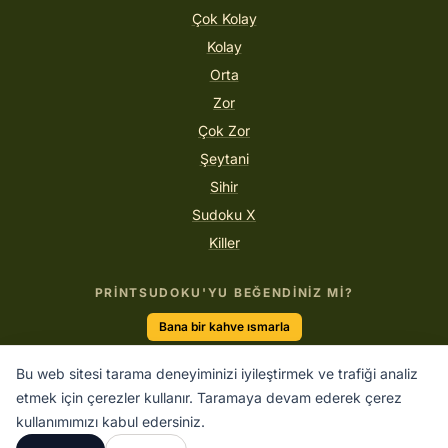
Çok Kolay
Kolay
Orta
Zor
Çok Zor
Şeytani
Sihir
Sudoku X
Killer
PRINTSUDOKU'YU BEĞENDINIZ MI?
Bana bir kahve ısmarla
Bu web sitesi tarama deneyiminizi iyileştirmek ve trafiği analiz
etmek için çerezler kullanır. Taramaya devam ederek çerez
“Harika iş yapmanın tek yolu yaptığınız işi sevmektir.”
kullanımımızı kabul edersiniz.
STEVE JOBS