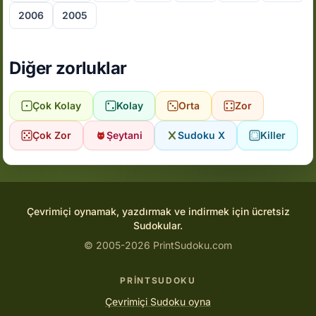
2006
2005
Diğer zorluklar
Çok Kolay
Kolay
Orta
Zor
Çok Zor
Şeytani
Sudoku X
Killer
Çevrimiçi oynamak, yazdırmak ve indirmek için ücretsiz
Sudokular.
© 2005-2026 PrintSudoku.com
PRINTSUDOKU
Çevrimiçi Sudoku oyna