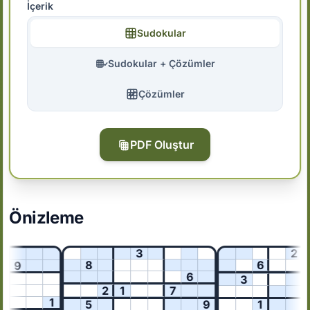
İçerik
Sudokular
Sudokular + Çözümler
Çözümler
PDF Oluştur
Önizleme
3
2
8
6
9
6
3
7
2
1
7
1
5
9
1