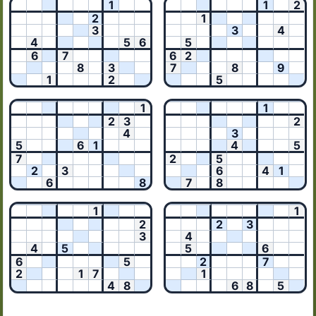
1
1
2
2
1
3
3
4
4
5
6
5
6
7
6
2
8
3
7
8
9
1
2
5
1
1
2
3
2
4
3
5
6
1
4
5
7
2
5
2
3
6
4
1
6
8
7
8
1
1
2
2
3
3
4
4
5
5
6
6
5
2
7
2
1
7
1
4
8
6
8
5