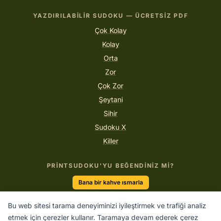
YAZDIRILABILIR SUDOKU — ÜCRETSIZ PDF
Çok Kolay
Kolay
Orta
Zor
Çok Zor
Şeytani
Sihir
Sudoku X
Killer
PRINTSUDOKU'YU BEĞENDINIZ MI?
Bana bir kahve ısmarla
Bu web sitesi tarama deneyiminizi iyileştirmek ve trafiği analiz
etmek için çerezler kullanır. Taramaya devam ederek çerez
“Harika iş yapmanın tek yolu yaptığınız işi sevmektir.”